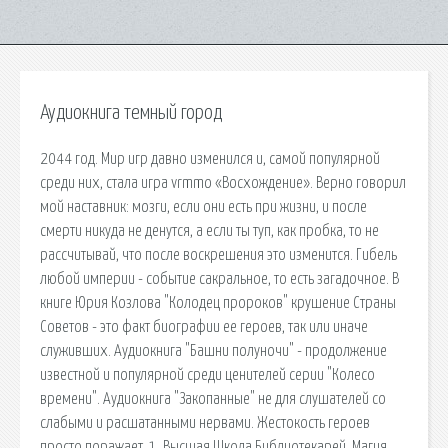
Аудиокнига темный город
2044 год. Мир игр давно изменился и, самой популярной
среди них, стала игра vrmmo «Восхождение». Верно говорил
мой наставник: мозги, если они есть при жизни, и после
смерти никуда не денутся, а если ты туп, как пробка, то не
рассчитывай, что после воскрешения это изменится. Гибель
любой империи - событие сакральное, то есть загадочное. В
книге Юрия Козлова "Колодец пророков" крушение Страны
Советов - это факт биографии ее героев, так или иначе
служивших. Аудиокнига "Башни полуночи" - продолжение
известной и популярной среди ценителей серии "Колесо
времени". Аудиокнига "Закопанные" не для слушателей со
слабыми и расшатанными нервами. Жестокость героев
просто поражает. 1. Высшая Школа Библиотекарей. Магия