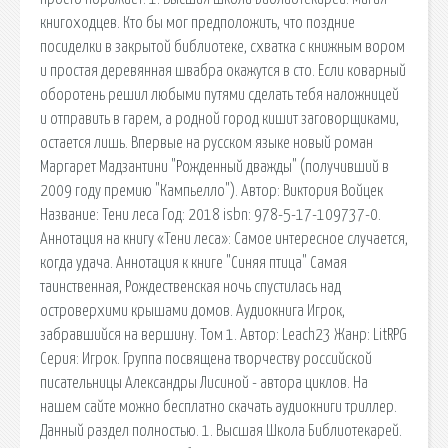
книгоходцев. Кто бы мог предположить, что поздние
посиделки в закрытой библиотеке, схватка с книжным вором
и простая деревянная швабра окажутся в сто. Если коварный
оборотень решил любыми путями сделать тебя наложницей
и отправить в гарем, а родной город кишит заговорщиками,
остается лишь. Впервые на русском языке новый роман
Маргарет Мадзантини "Рожденный дважды" (получивший в
2009 году премию "Кампьелло"). Автор: Виктория Войцек
Название: Тени леса Год: 2018 isbn: 978-5-17-109737-0.
Аннотация на книгу «Тени леса»: Самое интересное случается,
когда удача. Аннотация к книге "Синяя птица" Самая
таинственная, Рождественская ночь спустилась над
островерхими крышами домов. Аудиокнига Игрок,
забравшийся на вершину. Том 1. Автор: Leach23 Жанр: LitRPG
Серия: Игрок. Группа посвящена творчеству российской
писательницы Александры Лисиной - автора циклов. На
нашем сайте можно бесплатно скачать аудиокниги триллер.
Данный раздел полностью. 1. Высшая Школа Библиотекарей.