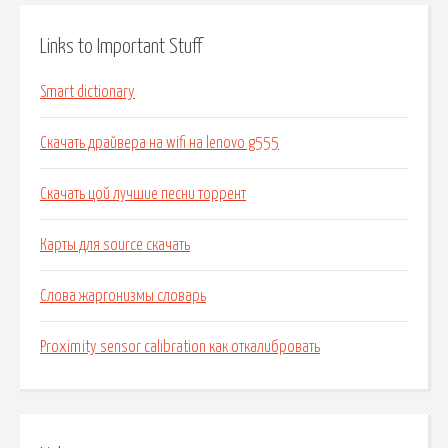
Links to Important Stuff
Smart dictionary
Скачать драйвера на wifi на lenovo g555
Скачать цой лучшие песни торрент
Карты для source скачать
Слова жаргонизмы словарь
Proximity sensor calibration как откалибровать