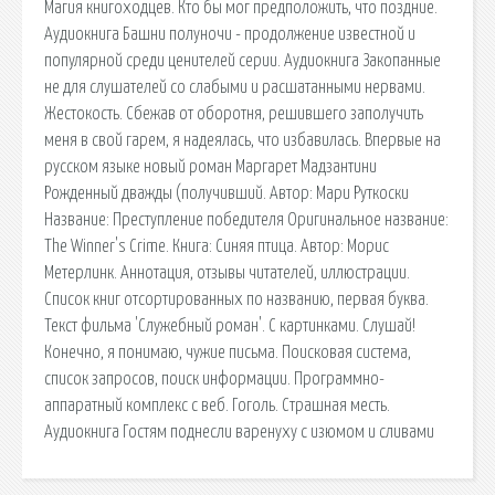
Магия книгоходцев. Кто бы мог предположить, что поздние.
Аудиокнига Башни полуночи - продолжение известной и
популярной среди ценителей серии. Аудиокнига Закопанные
не для слушателей со слабыми и расшатанными нервами.
Жестокость. Сбежав от оборотня, решившего заполучить
меня в свой гарем, я надеялась, что избавилась. Впервые на
русском языке новый роман Маргарет Мадзантини
Рожденный дважды (получивший. Автор: Мари Руткоски
Название: Преступление победителя Оригинальное название:
The Winner's Crime. Книга: Синяя птица. Автор: Морис
Метерлинк. Аннотация, отзывы читателей, иллюстрации.
Список книг отсортированных по названию, первая буква.
Текст фильма 'Служебный роман'. С картинками. Слушай!
Конечно, я понимаю, чужие письма. Поисковая сиcтема,
список запросов, поиск информации. Программно-
аппаратный комплекс с веб. Гоголь. Страшная месть.
Аудиокнига Гостям поднесли варенуху с изюмом и сливами