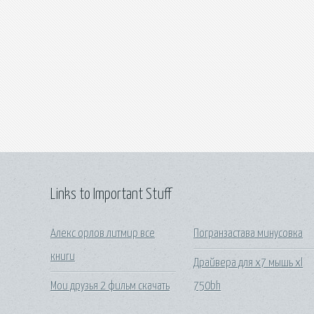
Links to Important Stuff
Алекс орлов литмир все
Погранзастава минусовка
книги
Драйвера для x7 мышь xl
Мои друзья 2 фильм скачать
750bh