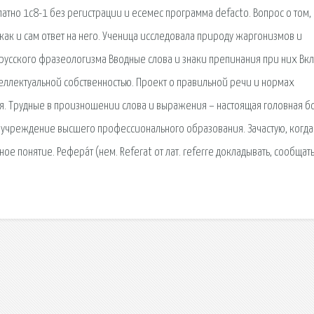
тно 1с8-1 без регистрации и есемес программа defacto. Вопрос о том,
 как и сам ответ на него. Ученица исследовала природу жаргонизмов и
русского фразеологизма Вводные слова и знаки препинания при них Вкла
ллектуальной собственностью. Проект о правильной речи и нормах
ся. Трудные в произношении слова и выражения – настоящая головная б
 учреждение высшего профессионального образования. Зачастую, когда
е понятие. Рефера́т (нем. Referat от лат. referre докладывать, сообщать