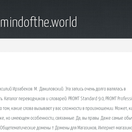
emindofthe.world
силий Ирзабеков. М.: Даниловский. Эта запись очень долго валялась в
ь. Каталог переводчиков и словарей: PROMT Standard 9.0, PROMT Profess
ы о том, какие слова вызывают у вас сложности в произношении. Может, к
ыке, но имеющем особенности, связанные. Да, вы правы. Даже самые об
ся. Общетематические домены ↑ Домены для Магазинов, Интернет-магазино