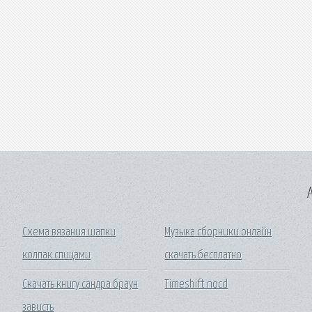
A
Схема вязания шапки
Музыка сборники онлайн
колпак спицами
скачать бесплатно
Скачать книгу сандра браун
Timeshift nocd
зависть