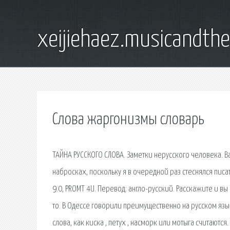
xeijiehaez.musicandth
Слова жаргонизмы словарь
ТАЙНА РУССКОГО СЛОВА. Заметки нерусского человека. Ва
набросках, поскольку я в очередной раз стеснялся писат
9.0, PROMT 4U. Перевод: англо-русский. Расскажите и в
то. В Одессе говорили преимущественно на русском яз
слова, как киска , петух , насморк или мотыга считают