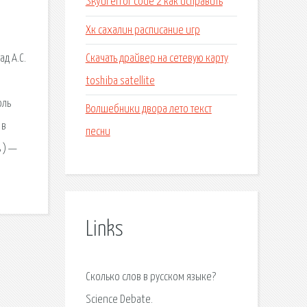
Skyui error code 2 как исправить
Хк сахалин расписание игр
Скачать драйвер на сетевую карту
д А.С.
toshiba satellite
оль
Волшебники двора лето текст
 в
песни
 ) —
Links
Сколько слов в русском языке?
Science Debate.