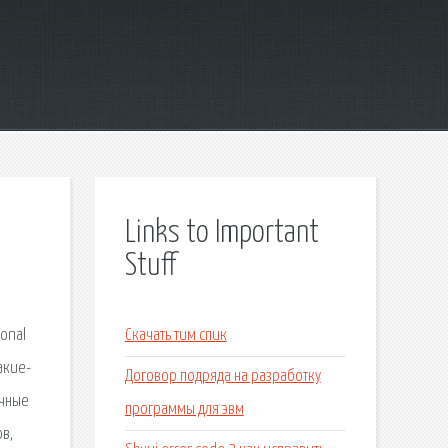
Links to Important
Stuff
ional
Скачать тим спик
акие-
Договор подряда на разработку
ычные
программы для эвм
в,