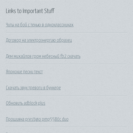
Links to Important Stuff
Читы на бой с тенью в одноклассниках
Договор на электроэнергию образец
Дем михайлов гром небесный fb2 скачать
Японские песни текст
Скачать звук тревоги в бункере
Обновить adblock plus
Прошивка prestigio pmp5580c duo