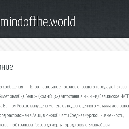
emindofthe.world
ание
сообщения — Псков. Расписание поездов от вашего города до Пскова
билет онлайн). Велиж (код 48132) Автостанция: 4-14-49 Велижское МАТП
а Банком России выпущена монета из недрагоценного металла достоинс
род расположен в Азии, в южной части Среднеамурской низменности,
дарственной границы России до черты города около Ближайшая