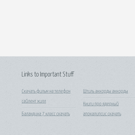
Links to Important Stuff
Скачать фильм на телефон
Штиль аккорды аккорды
сайлент хилл
Книги про ядерный
Баландина 7 класс скачать
апокалипсис скачать