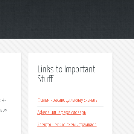
Links to Important
Stuff
: 4-
Фильм красавица лакнау скачать
твом
Афера или афера словарь
Электрические схемы трамваев