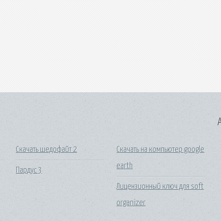
A
Скачать шедофайт 2
Скачать на компьютер google
earth
Пардус 3
Лицензионный ключ для soft
organizer