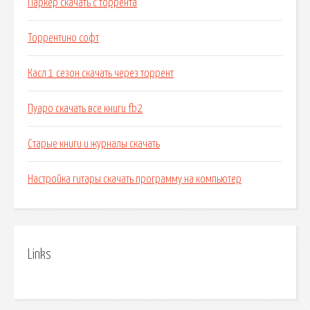
Паркер скачать с торрента
Торрентино софт
Касл 1 сезон скачать через торрент
Пуаро скачать все книги fb2
Старые книги и журналы скачать
Настройка гитары скачать программу на компьютер
Links