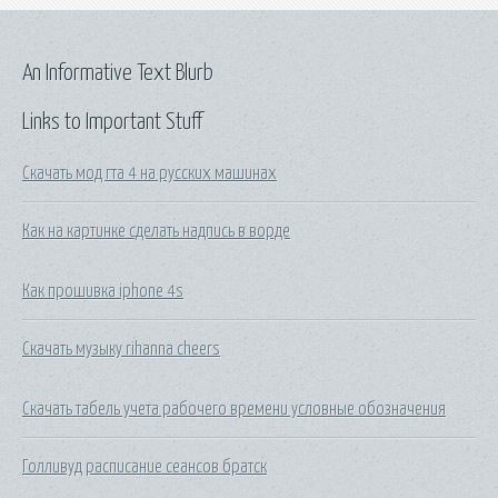
An Informative Text Blurb
Links to Important Stuff
Скачать мод гта 4 на русских машинах
Как на картинке сделать надпись в ворде
Как прошивка iphone 4s
Скачать музыку rihanna cheers
Скачать табель учета рабочего времени условные обозначения
Голливуд расписание сеансов братск