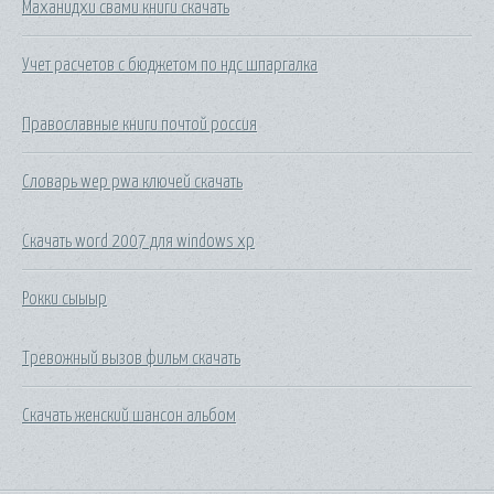
Маханидхи свами книги скачать
Учет расчетов с бюджетом по ндс шпаргалка
Православные книги почтой россия
Словарь wep pwa ключей скачать
Скачать word 2007 для windows xp
Рокки сыыыр
Тревожный вызов фильм скачать
Скачать женский шансон альбом