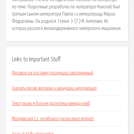
по теме: Поурочные разработки по литературе Николай был
третьим сыном императора Павла i и императрицы Марии
Фёдоровны. Он родился. Статья: Э. (Т.) М. Антелава. Из
истории русского великодержавного имперского мышления.
Links to Important Stuff
Договор на поставку продукции заполненный
Скачать песню великан и иванушки интернешнл
Текст песни я богиня дискотеки камеди клаб
Молдавская 11 челябинск расписание врачей