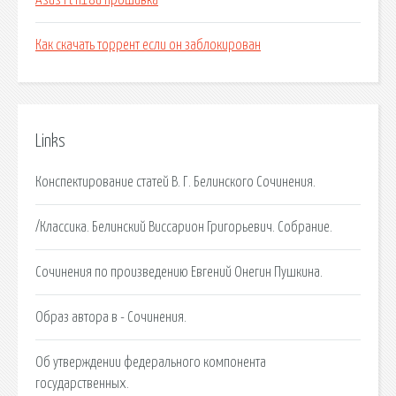
Asus rt n18u прошивка
Как скачать торрент если он заблокирован
Links
Конспектирование статей В. Г. Белинского Сочинения.
/Классика. Белинский Виссарион Григорьевич. Собрание.
Сочинения по произведению Евгений Онегин Пушкина.
Образ автора в - Сочинения.
Об утверждении федерального компонента
государственных.