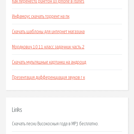
Как перенести рингтон из iphone в itunes
Инфамоус скачать торрент на пк
Скачать шаблоны для интернет магазина
Мордкович 10 11 класс задачник часть 2
Скачать мультяшные картинки на андроид
Презентация дифференциация звуков г к
Links
Скачать песни Високосныя года в MP3 бесплатно.