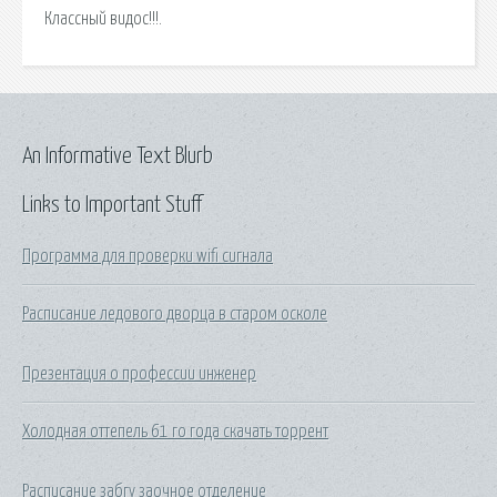
Классный видос!!!.
An Informative Text Blurb
Links to Important Stuff
Программа для проверки wifi сигнала
Расписание ледового дворца в старом осколе
Презентация о профессии инженер
Холодная оттепель 61 го года скачать торрент
Расписание забгу заочное отделение