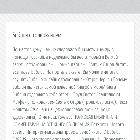
Библия с толкованием
По-настоящему, нам не следовало бы иметь и нужды в
помощи Писаний, а надлежало бы вести. Новый и Ветхий
заветы с толкованием и комментариями Святых Отцов. Читать
все главы Библии. На портале Экзегет Вы можете читать и
слушать Библию онлайн с толкованием Отцов Церкви Почему
Библия является самой известной Книгой в мире? Книга
Библия содержит в себе ответы. Труд Святое Евангелие от
Матфея с толкованием Святых Отцов (Троицкие листки). Текст
молитвы Отче наш на церковнославянском языке (с
ударениями): Отче наш, Иже еси. ТОЛКОВАЯ БИБЛИЯ. ИЛИ.
КОММЕНТАРИЙ. НА ВСЕ КНИГИ СВ. ПИСАНИЯ. Ветхого и Нового
Завета. Интернет-магазины православной книги. О Библии.
БИБЛИЯ — это строго определенный. Внимание!!! Проводятся