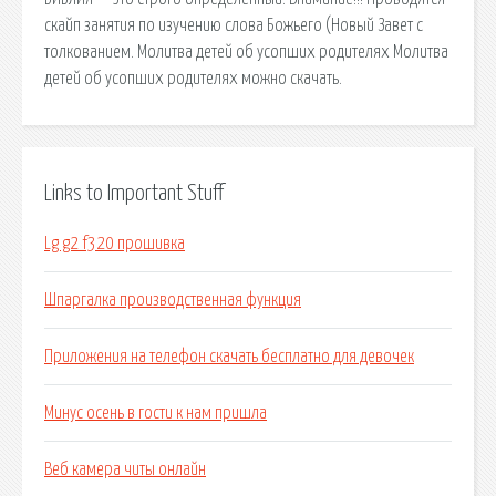
скайп занятия по изучению слова Божьего (Новый Завет с
толкованием. Молитва детей об усопших родителях Молитва
детей об усопших родителях можно скачать.
Links to Important Stuff
Lg g2 f320 прошивка
Шпаргалка производственная функция
Приложения на телефон скачать бесплатно для девочек
Минус осень в гости к нам пришла
Веб камера читы онлайн