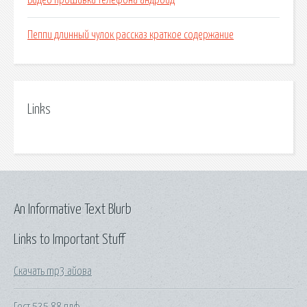
Видео прошивка телефона андроид
Пеппи длинный чулок рассказ краткое содержание
Links
An Informative Text Blurb
Links to Important Stuff
Скачать mp3 айова
Гост 535 88 пдф