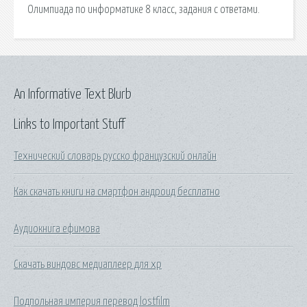
Олимпиада по информатике 8 класс, задания с ответами.
An Informative Text Blurb
Links to Important Stuff
Технический словарь русско французский онлайн
Как скачать книги на смартфон андроид бесплатно
Аудиокнига ефимова
Скачать виндовс медиаплеер для хр
Подпольная империя перевод lostfilm