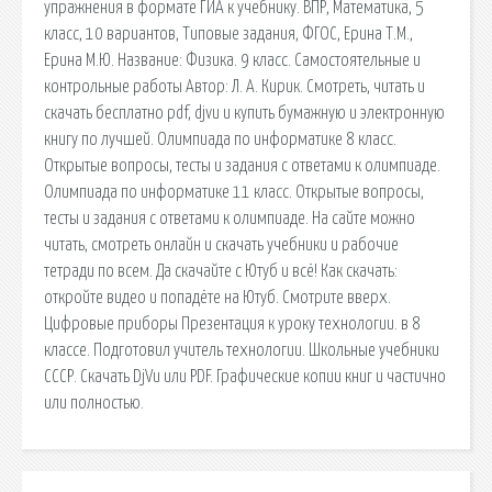
упражнения в формате ГИА к учебнику. ВПР, Математика, 5
класс, 10 вариантов, Типовые задания, ФГОС, Ерина Т.М.,
Ерина М.Ю. Название: Физика. 9 класс. Самостоятельные и
контрольные работы Автор: Л. А. Кирик. Смотреть, читать и
скачать бесплатно pdf, djvu и купить бумажную и электронную
книгу по лучшей. Олимпиада по информатике 8 класс.
Открытые вопросы, тесты и задания с ответами к олимпиаде.
Олимпиада по информатике 11 класс. Открытые вопросы,
тесты и задания с ответами к олимпиаде. На сайте можно
читать, смотреть онлайн и скачать учебники и рабочие
тетради по всем. Да скачайте с Ютуб и всё! Как скачать:
откройте видео и попадёте на Ютуб. Смотрите вверх.
Цифровые приборы Презентация к уроку технологии. в 8
классе. Подготовил учитель технологии. Школьные учебники
СССР. Скачать DjVu или PDF. Графические копии книг и частично
или полностью.