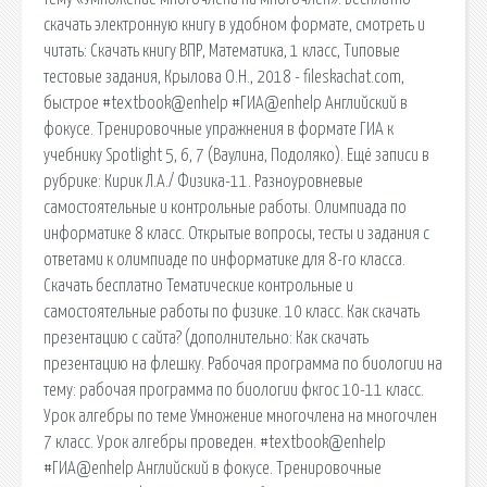
скачать электронную книгу в удобном формате, смотреть и
читать: Скачать книгу ВПР, Математика, 1 класс, Типовые
тестовые задания, Крылова О.Н., 2018 - fileskachat.com,
быстрое #textbook@enhelp #ГИА@enhelp Английский в
фокусе. Тренировочные упражнения в формате ГИА к
учебнику Spotlight 5, 6, 7 (Ваулина, Подоляко). Ещё записи в
рубрике: Кирик Л.А./ Физика-11. Разноуровневые
самостоятельные и контрольные работы. Олимпиада по
информатике 8 класс. Открытые вопросы, тесты и задания с
ответами к олимпиаде по информатике для 8-го класса.
Скачать бесплатно Тематические контрольные и
самостоятельные работы по физике. 10 класс. Как скачать
презентацию с сайта? (дополнительно: Как скачать
презентацию на флешку. Рабочая программа по биологии на
тему: рабочая программа по биологии фкгос 10-11 класс.
Урок алгебры по теме Умножение многочлена на многочлен
7 класс. Урок алгебры проведен. #textbook@enhelp
#ГИА@enhelp Английский в фокусе. Тренировочные