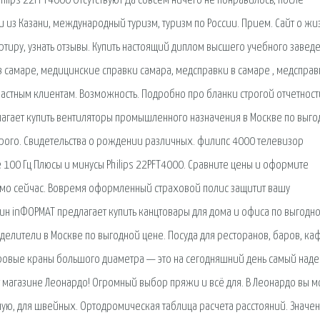
hilips 22PFT4000 Отсутствуют Да совсем ничего не понравилось, после
 из Казани, международный туризм, туризм по России. Прием. Сайт о жи
артиру, узнать отзывы. Купить настоящий диплом высшего учебного завед
в самаре, медицинские справки самара, медсправки в самаре , медсправ
астным клиентам. Возможность. Подробно про бланки строгой отчетност
едлагает купить вентиляторы промышленного назначения в Москве по выг
орого. Свидетельства о рождении различных. филипс 4000 телевизор
te 100 Гц Плюсы и минусы Philips 22PFT4000. Сравните цены и оформите
ямо сейчас. Вовремя оформленный страховой полис защитит вашу
ин inФОРМАТ предлагает купить канцтовары для дома и офиса по выгодн
делители в Москве по выгодной цене. Посуда для ресторанов, баров, каф
ровые краны большого диаметра — это на сегодняшний день самый над
т магазине Леонардо! Огромный выбор пряжи и всё для. В Леонардо вы 
чную, для швейных. Ортодромическая таблица расчета расстояний. Значе