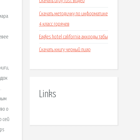
Скачать игру rust видео
Скачать методичку по информатике
мара.
4 класс горячев
Eagles hotel california аккорды табы
левее
Скачать книгу черный пиар
ниги,
ядок
.
Links
дным
тво о
о сей
ips