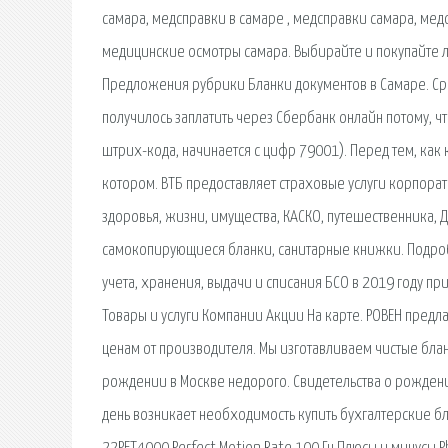
самара, медсправки в самаре , медсправки самара, ме
медицинские осмотры самара. Выбирайте и покупайте 
Предложения рубрики Бланки документов в Самаре. Срав
получилось заплатить через Сбербанк онлайн потому, чт
штрих-кода, начинается с цифр 79001). Перед тем, как
котором. ВТБ предоставляет страховые услуги корпора
здоровья, жизни, имущества, КАСКО, путешественника, Д
самокопирующиеся бланки, санитарные книжки. Подробно
учета, хранения, выдачи и списания БСО в 2019 году пр
Товары и услуги Компании Акции На карте. РОВЕН пред
ценам от производителя. Мы изготавливаем чистые блан
рождении в Москве недорого. Свидетельства о рождении
день возникает необходимость купить бухгалтерские бла