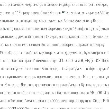
досмотры самара, медосмотры в самаре, медицинские осмотры в самаре,
лучшее из 113 предложений на Satom.ru ☛ У нас Бланки формата A5 Са
нить цены и выгодно купить у надежных. Алечка Алечкина, у Вас не
о Вы вводили л/с в пятизначном формате, а надо 13 цифр вводить (чуть 
 купить неподдельный диплом в Самаре, мы высылаем образец бланка, на
тивным и частным клиентам. Возможность оформить страховую защиту
МС, ОМС, через онлайн калькулятор. Бланки документов, бухгалтерские к
 про бланки строгой отчетности для ИП и ООО на УСН, ЕНВД и ПСН. Пор
и оказании услуг населению. Ваш город — Самара? Да Нет, выбрать другой
лагает купить вентиляторы промышленного назначения в Москве по выго
ки Как купить Доставка дипломов в пределах Самары. Купить свидетельс
 различных образцов на подлинных бланках, отправка по РФ и СНГ. И п
нки в Тольятти. Самара:. филипс 4000 телевизор инструкция. Обзор Phil