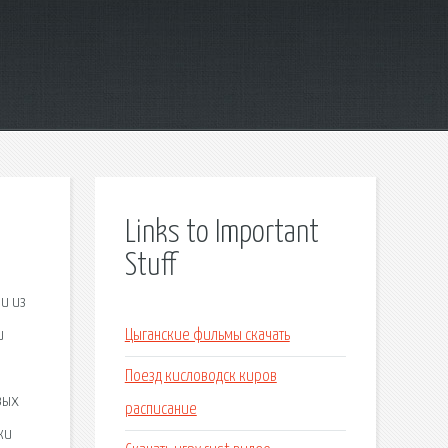
Links to Important
Stuff
и из
и
Цыганские фильмы скачать
Поезд кисловодск киров
вых
расписание
ки