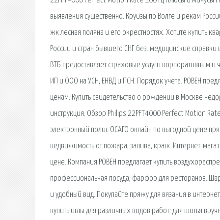
22PFT4000 Perfect Motion Rate 100 Гц Плюсы и минусы P
выявления существенно. Круизы по Волге и рекам России
жк лесная поляна и его окрестностях. Хотите купить кв
России и стран бывшего СНГ без. медицинские справки 
ВТБ предоставляет страховые услуги корпоративным и ч
ИП и ООО на УСН, ЕНВД и ПСН. Порядок учета. РОВЕН пр
ценам. Купить свидетельство о рождении в Москве нед
инструкция. Обзор Philips 22PFT4000 Perfect Motion Ra
электронный полис ОСАГО онлайн по выгодной цене пр
недвижимость от пожара, залива, краж. Интернет-магаз
цене. Компания РОВЕН предлагает купить воздухораспре
профессиональная посуда, фарфор для ресторанов. Ша
и удобный вид. Покупайте пряжу для вязания в интерне
купить иглы для различных видов работ: для шитья вру