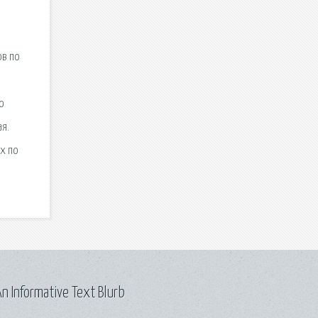
ов по
о
я.
х по
n Informative Text Blurb