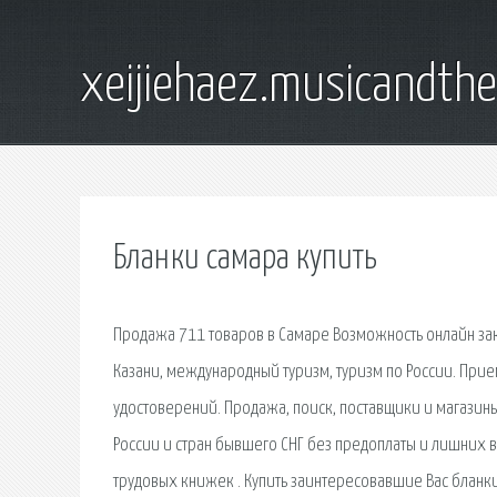
xeijiehaez.musicandth
Бланки самара купить
Продажа 711 товаров в Самаре Возможность онлайн зака
Казани, международный туризм, туризм по России. Прие
удостоверений. Продажа, поиск, поставщики и магазин
России и стран бывшего СНГ без предоплаты и лишних в
трудовых книжек . Купить заинтересовавшие Вас бланк