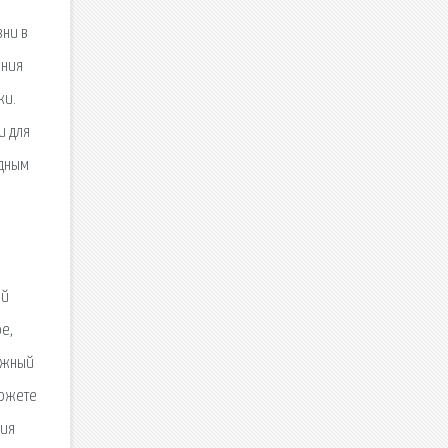
зни в
ения
ки.
и для
одным
ой
е,
ежный
можете
ния