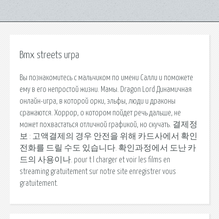
Bmx streets игра
Вы познакомитесь с мальчиком по имени Салли и поможете
ему в его непростой жизни. Мамы. Dragon Lord Динамичная
онлайн-игра, в которой орки, эльфы, люди и драконы
сражаются. Хоррор, о котором пойдет речь дальше, не
может похвастаться отличной графикой, но скучать. 결제정
보 : 고액결제의 경우 안전을 위해 카드사에서 확인
전화를 드릴 수도 있습니다. 확인과정에서 도난 카
드의 사용이나. pour t l charger et voir les films en
streaming gratuitement sur notre site enregistrer vous
gratuitement.