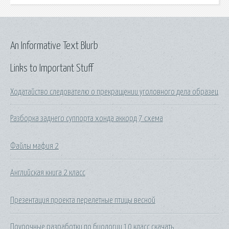
An Informative Text Blurb
Links to Important Stuff
Ходатайство следователю о прекращении уголовного дела образец
Разборка заднего суппорта хонда аккорд 7 схема
Файлы мафия 2
Английская книга 2 класс
Презентация проекта перелетные птицы весной
Поурочные разработки по биологии 10 класс скачать