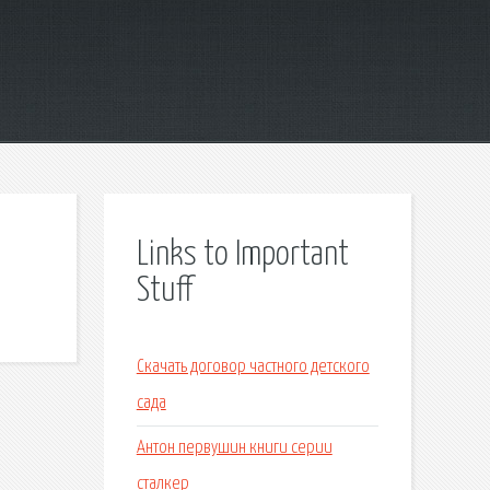
Links to Important
Stuff
Скачать договор частного детского
сада
Антон первушин книги серии
сталкер