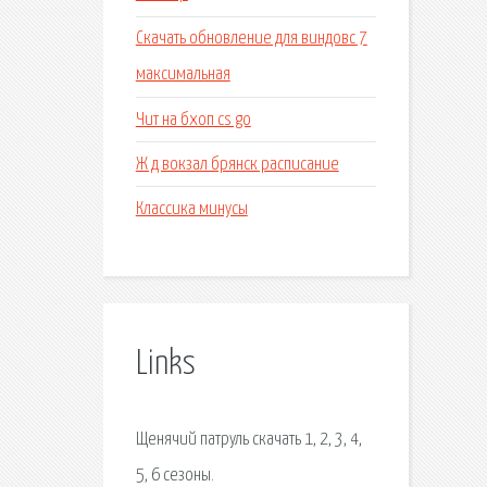
Скачать обновление для виндовс 7
максимальная
Чит на бхоп cs go
Ж д вокзал брянск расписание
Классика минусы
Links
Щенячий патруль скачать 1, 2, 3, 4,
5, 6 сезоны.