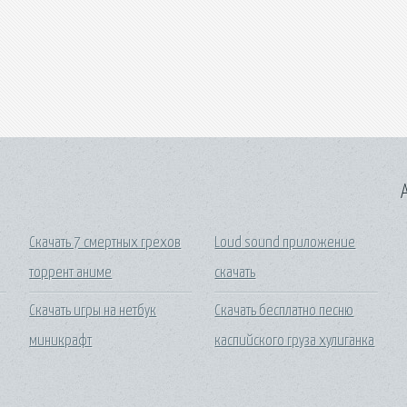
A
Скачать 7 смертных грехов
Loud sound приложение
торрент аниме
скачать
Скачать игры на нетбук
Скачать бесплатно песню
миникрафт
каспийского груза хулиганка