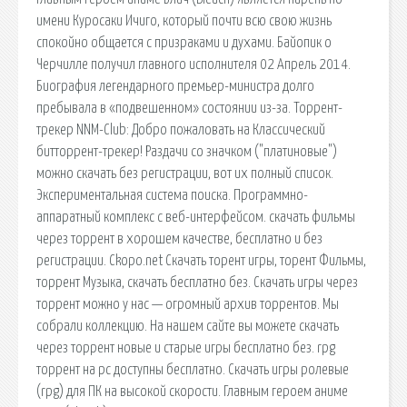
имени Куросаки Ичиго, который почти всю свою жизнь
спокойно общается с призраками и духами. Байопик о
Черчилле получил главного исполнителя 02 Апрель 2014.
Биография легендарного премьер-министра долго
пребывала в «подвешенном» состоянии из-за. Торрент-
трекер NNM-Club: Добро пожаловать на Классический
битторрент-трекер! Раздачи со значком ("платиновые")
можно скачать без регистрации, вот их полный список.
Экспериментальная система поиска. Программно-
аппаратный комплекс с веб-интерфейсом. скачать фильмы
через торрент в хорошем качестве, бесплатно и без
регистрации. Ckopo.net Скачать торент игры, торент Фильмы,
торрент Музыка, скачать бесплатно без. Скачать игры через
торрент можно у нас — огромный архив торрентов. Мы
собрали коллекцию. На нашем сайте вы можете скачать
через торрент новые и старые игры бесплатно без. rpg
торрент на pc доступны бесплатно. Скачать игры ролевые
(rpg) для ПК на высокой скорости. Главным героем аниме