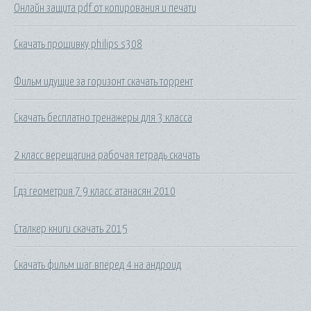
Онлайн защита pdf от копирования и печати
Скачать прошивку philips s308
Фильм идущие за горизонт скачать торрент
Скачать бесплатно тренажеры для 3 класса
2 класс верещагина рабочая тетрадь скачать
Гдз геометрия 7 9 класс атанасян 2010
Сталкер книги скачать 2015
Скачать фильм шаг вперед 4 на андроид