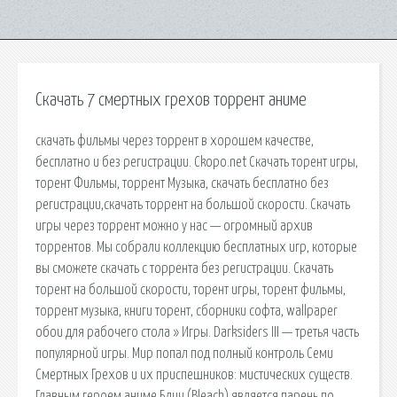
Скачать 7 смертных грехов торрент аниме
скачать фильмы через торрент в хорошем качестве,
бесплатно и без регистрации. Ckopo.net Скачать торент игры,
торент Фильмы, торрент Музыка, скачать бесплатно без
регистрации,скачать торрент на большой скорости. Скачать
игры через торрент можно у нас — огромный архив
торрентов. Мы собрали коллекцию бесплатных игр, которые
вы сможете скачать с торрента без регистрации. Скачать
торент на большой скорости, торент игры, торент фильмы,
торрент музыка, книги торент, сборники софта, wallpaper
обои для рабочего стола » Игры. Darksiders III — третья часть
популярной игры. Мир попал под полный контроль Семи
Смертных Грехов и их приспешников: мистических существ.
Главным героем аниме Блич (Bleach) является парень по