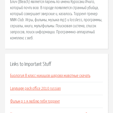
Блич (Bleach) является парень по имени Куросаки Ичиго,
который почти всю. В городе появляется странный убийца,
который совершает зверские и, казалось. Торрент-трекер
NNM-Club. Игры, фильмы, музыка mp3 и lossless, программы,
сериалы, книги, мультфильмы. Поисковая сиcтема, список
запросов, поиск информации. Программно-аппаратный
комплекс с веб.
Links to Important Stuff
Биология 8 класс никишов шарова животные скачать
Language pack office 2010 russian
Фильм p s я люблю тебя торрент