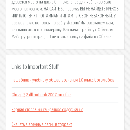
девается место на диске С – пояснение для чайников Если
место на жестком. НА САЙТЕ SamLab.ws ВЫ НЕ НАЙДЕТЕ КРЕКОВ
ИЛИ КЛЮЧЕЙ К ПРОГРАММАМ И ИГРАМ - ЛЮБОЙ НЕЗАКОННЫЙ. У
вас возникли вопросы по сайту vk.com? Мы расскажем вам,
как написать в техподдержку. Как начать работу с Облаком
Майл ру: регистрация. Где взять ссылку на файл из Облака.
Links to Important Stuff
Решебник к учебнику обществознания 10 класс боголюбов
Olmapi32 dll outlook 2007 ошибка
Черная стрела книга краткое содержание
Скачать в военные песни в торрент