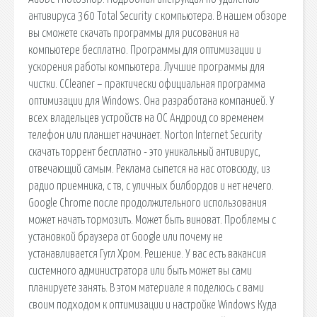
антивируса 360 Total Security с компьютера. В нашем обзоре
вы сможете скачать программы для рисования на
компьютере бесплатно. Программы для оптимизации и
ускорения работы компьютера. Лучшие программы для
чистки. CCleaner – практически официальная программа
оптимизации для Windows. Она разработана компанией. У
всех владельцев устройств на ОС Андроид со временем
телефон или планшет начинает. Norton Internet Security
скачать торрент бесплатно - это уникальный антивирус,
отвечающий самым. Реклама сыпется на нас отовсюду, из
радио приемника, с тв, с уличных билбордов и нет нечего.
Google Chrome после продолжительного использования
может начать тормозить. Может быть виноват. Проблемы с
установкой браузера от Google или почему не
устанавливается Гугл Хром. Решение. У вас есть вакансия
системного администратора или быть может вы сами
планируете занять. В этом материале я поделюсь с вами
своим подходом к оптимизации и настройке Windows Куда