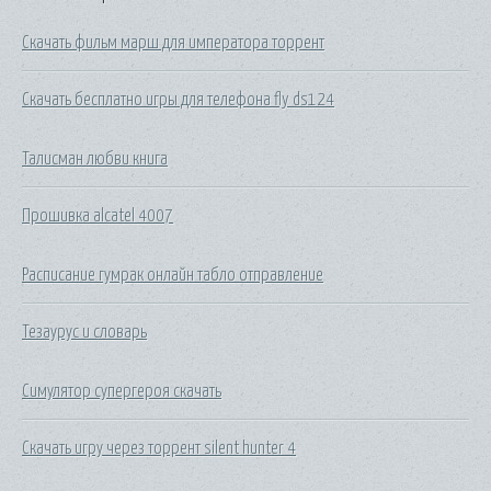
Скачать фильм марш для императора торрент
Скачать бесплатно игры для телефона fly ds124
Талисман любви книга
Прошивка alcatel 4007
Расписание гумрак онлайн табло отправление
Тезаурус и словарь
Симулятор супергероя скачать
Скачать игру через торрент silent hunter 4