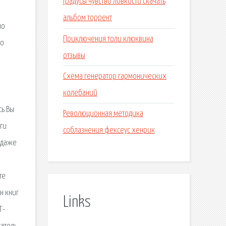
Градусы чувство ловкости скачать
альбом торрент
по
Приключения толи клюквина
но
отзывы
Схема генератор гармонических
колебаний
сь Вы
Революционная методика
ги
соблазнения фексеус хенрик
одаже
те
н книг
Links
Г-