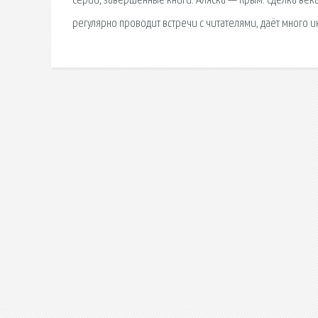
серии, завершенные книги. Аляска — Крым: сделка века
регулярно проводит встречи с читателями, даёт много и