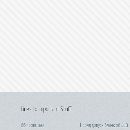
Links to Important Stuff
66 прописью
Наряд допуск бланк общий