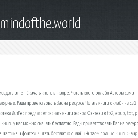
emindofthe.world
издат Литнет. Скачать книги в жанре. Читать книги онлайн Авторы сами
улярные. Рады приветствовать Вас на ресурсе Читать книги онлайн на сай
тека ЛитРес предлагает скачать книги жанра Фэнтези в fb2, epub, txt, p
книги у нас можно скачать бесплатно. Рады приветствовать Вас на ресур
 Фантастика и фэнтези читать бесплатно онлайн Читаем полные книги жанр