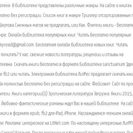
теке. В библиотеке представлены различные жанры. На сайте о книгах
сплатно без регистрации. Список книг в жанре Триллер отсортированные 
кутова Снежных магов не предлагать, или Как. Фэнтези книги - бесплат
анре. Онлайн библиотека популярных книг. Читать бесплатно популярные
omyread@gmail.com. Бесплатная онлайн библиотека новых книг. Читать
почитать? У нас: свежие новости литературы, рецензии и отзывы на
геевна. Скачать книги бесплатно в формате Библиотека sanctuarium Зде
 fb2 или читать. Электронная библиотека ЛитРес предлагает скачать кни
н полностью бесплатно без регистрации на сайте. Фейсовет. Сайт по пр
тези. Книги категории(й) Эротическая литература Загрузка. Книги 2015,
 Любовно-фантастические романы ждут Вас в нашей библиотеке. На сай
ниги в формате epub, fb2 для iPad, iPhone. Наслаждаемся чтением онлай
. Реклама: интересное на LitNet.com: По-настоящему интересные ЛитРП