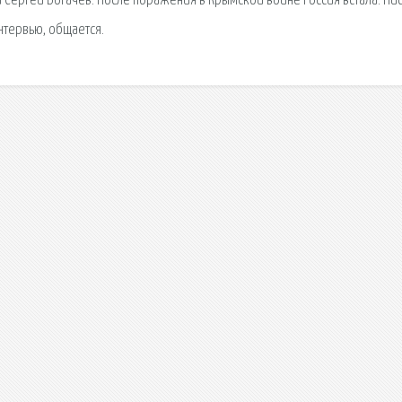
 Сергей Богачев. После поражения в Крымской войне Россия встала. Пи
нтервью, общается.