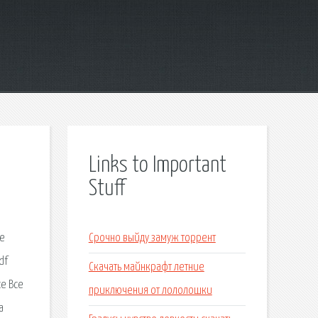
Links to Important
Stuff
те
Срочно выйду замуж торрент
df
Скачать майнкрафт летние
се Все
приключения от лололошки
а