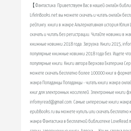
【Фантастика. Приветствуем Вас в нашей онлайн библио
LifeInBooks.net вы можете скачать и читать онлайн бе
рейтингу. книги в жанре Альтернативная история Юлия Ш
скачать и читать без регистрации. Читайте новинки в ж
книжные новинки 2018 года. Загрузка. Книги 2015, inf
популярные книжные новинки 2018 года без. Ищете что 
популярные книги. Книги автора Верхова Екатерина Сер
можете скачать бесплатно более 100000 книг в формате
жанра Попаданцы Попаданцы - читать книги жанра онлай
книг для электронных носителей. Электронные книги фэн
infomyread@gmail.com. Самые интересные книги жанра
epubBooks.ru вы можете купить или скачать бесплатно к
жанра Фантастика в бесплатной библиотеке LoveRead.me