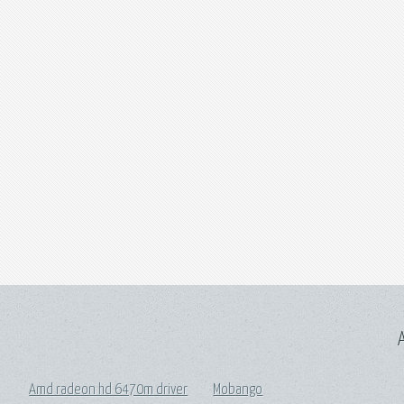
A
Amd radeon hd 6470m driver
Mobango