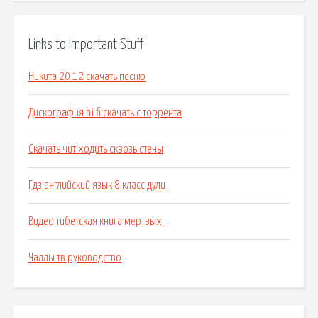
Links to Important Stuff
Никита 20 12 скачать песню
Дискография hi fi скачать с торрента
Скачать чит ходить сквозь стены
Гдз английский язык 8 класс дули
Видео тибетская книга мертвых
Чаллы тв руководство