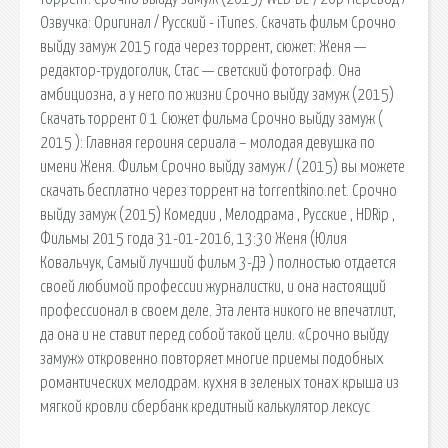
Озвучка: Оригинал / Русский - iTunes. Скачать фильм Срочно
выйду замуж 2015 года через торрент, сюжет: Женя —
редактор-трудоголик, Стас — светский фотограф. Она
амбициозна, а у него по жизни Срочно выйду замуж (2015)
Скачать торрент 0 1 Сюжет фильма Срочно выйду замуж (
2015 ): Главная героиня сериала – молодая девушка по
имени Женя. Фильм Срочно выйду замуж / (2015) вы можете
скачать бесплатно через торрент на torrentkino.net. Срочно
выйду замуж (2015) Комедии , Мелодрама , Русские , HDRip ,
Фильмы 2015 года 31-01-2016, 13:30 Женя (Юлия
Ковальчук, Самый лучший фильм 3-ДЭ ) полностью отдается
своей любимой профессии журналистки, и она настоящий
профессионал в своем деле. Эта лента никого не впечатлит,
да она и не ставит перед собой такой цели. «Срочно выйду
замуж» откровенно повторяет многие приемы подобных
романтических мелодрам. кухня в зеленых тонах крыша из
мягкой кровли сбербанк кредитный калькулятор лексус