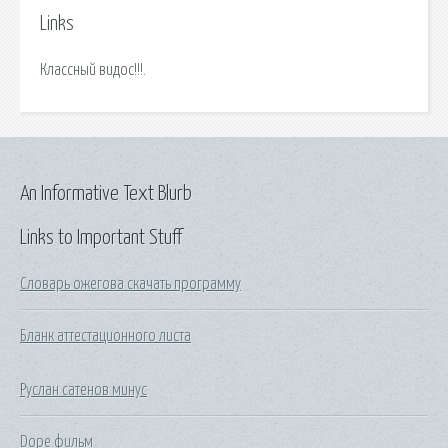
Links
Классный видос!!!.
An Informative Text Blurb
Links to Important Stuff
Словарь ожегова скачать программу
Бланк аттестационного листа
Руслан сатенов минус
Dope фильм