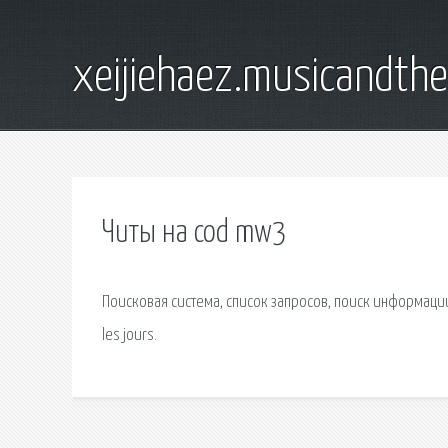
xeijiehaez.musicandth
Читы на cod mw3
Поисковая сиcтема, список запросов, поиск информации.
les jours.