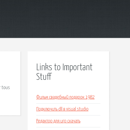
Links to Important
Stuff
r tous
Фильм свадебный подарок 1982
Подключить dll в visual studio
Редактор для игр скачать