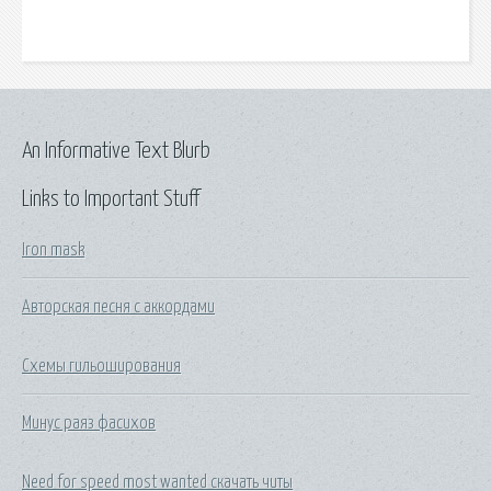
An Informative Text Blurb
Links to Important Stuff
Iron mask
Авторская песня с аккордами
Схемы гильоширования
Минус раяз фасихов
Need for speed most wanted скачать читы