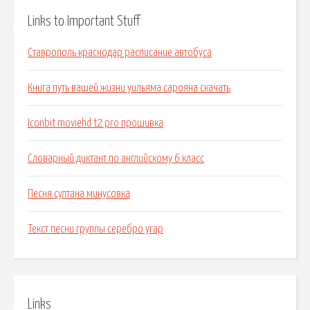
Links to Important Stuff
Ставрополь краснодар расписание автобуса
Книга путь вашей жизни уильяма сарояна скачать
Iconbit moviehd t2 pro прошивка
Словарный диктант по английскому 6 класс
Песня султана минусовка
Текст песни группы серебро угар
Links