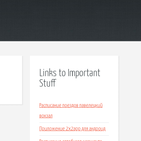
Links to Important
Stuff
Расписание поездов павелецкий
вокзал
Приложение 2x2app для андроид