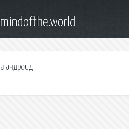
emindofthe.world
на андроид