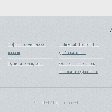
A
Зе форест скачать через
Toshiba satellite l655 1d2
торрент
драйвера скачать
Группа на на минусовки
Расписание электричек
волоколамск дубосеково
© Untitled. All rights reserved.