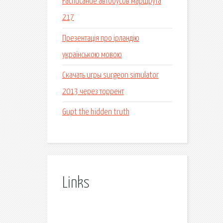
Расписание автобусов маршрута
217
Презентація про ірландію
українською мовою
Скачать игры surgeon simulator
2013 через торрент
Gupt the hidden truth
Links