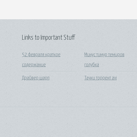
Links to Important Stuff
52 февраля краткое
Минус тимур темиров
содержание
голубка
Драйвер шарп
Тачки торрент avi