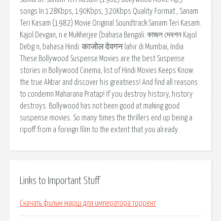
songs In 128Kbps, 190Kbps, 320Kbps Quality Format , Sanam
Teri Kasam (1982) Movie Original Soundtrack Sanam Teri Kasam.
Kajol Devgan, n e Mukherjee (bahasa Bengali: কাজল দেবগন Kajol
Debg n, bahasa Hindi: काजोल देवगन lahir di Mumbai, India
These Bollywood Suspense Movies are the best Suspense
stories in Bollywood Cinema, list of Hindi Movies Keeps Know
the true Akbar and discover his greatness! And find all reasons
to condemn Maharana Pratap! If you destroy history, history
destroys. Bollywood has not been good at making good
suspense movies. So many times the thrillers end up being a
ripoff from a foreign film to the extent that you already.
Links to Important Stuff
Скачать фильм марш для императора торрент