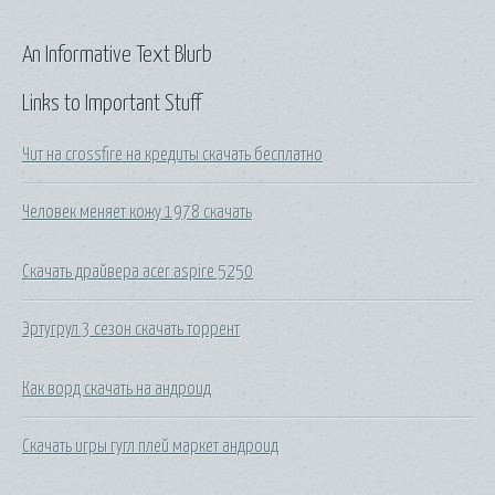
An Informative Text Blurb
Links to Important Stuff
Чит на crossfire на кредиты скачать бесплатно
Человек меняет кожу 1978 скачать
Скачать драйвера acer aspire 5250
Эртугрул 3 сезон скачать торрент
Как ворд скачать на андроид
Скачать игры гугл плей маркет андроид