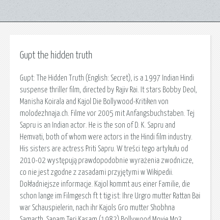
Gupt the hidden truth
Gupt: The Hidden Truth (English: Secret), is a 1997 Indian Hindi
suspense thriller film, directed by Rajiv Rai. It stars Bobby Deol,
Manisha Koirala and Kajol Die Bollywood-Kritiken von
molodezhnaja.ch. Filme vor 2005 mit Anfangsbuchstaben. Tej
Sapru is an Indian actor. He is the son of D. K. Sapru and
Hemvati, both of whom were actors in the Hindi film industry.
His sisters are actress Priti Sapru. W treści tego artykułu od
2010-02 występują prawdopodobnie wyrażenia zwodnicze,
co nie jest zgodne z zasadami przyjętymi w Wikipedii.
Dokładniejsze informacje. Kajol kommt aus einer Familie, die
schon lange im Filmgesch ft t tig ist: Ihre Urgro mutter Rattan Bai
war Schauspielerin, nach ihr Kajols Gro mutter Shobhna
Samarth. Sanam Teri Kasam (1982) Bollywood Movie Mp3