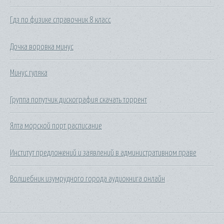
Гдз по физике справочник 8 класс
Дочка воровка минус
Минус гуляка
Группа попутчик дискография скачать торрент
Ялта морской порт расписание
Институт предложений и заявлений в административном праве
Волшебник изумрудного города аудиокнига онлайн