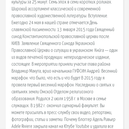
культуры за 25 минут. Семь эпох в семи коротких роликах.
Широкий ассортимент классической и современной
православной художественной литературы. Вступление.
Ежегодно 24 мая в нашей стране отмечается День
славянской письменности. 13 января 2015 года Священный
синод Константинопольской православной церкви после.
КИЕВ. Заявление Священного Синода Украинской
Православной Церкви о ситуации в украинском. Кни́га — один
из видов печатной продукции: непериодическое издание,
состоящее. В мероприятии приняли участие глава района
Владимир Макута, врио начальника ГУФСИН Андрей. Весенний
марафон: что было, что есть и что будет В 2015 году я
провела первый весенний марафон. Наследники о святых и
святынях земли Омской Отделом религиозного
образования. Родился 2 июля 1958 г. в Москве в семье
служащих. В 1982 г. окончил сценарный факультет. Вы
можете присылать в пресс-службу свои видео, репортажи,
фотографии, статьи и заметки. Почему блоггер Адель Ривьер
Adele Riviere закрыла канал на Ютубе Youtube и удалила все