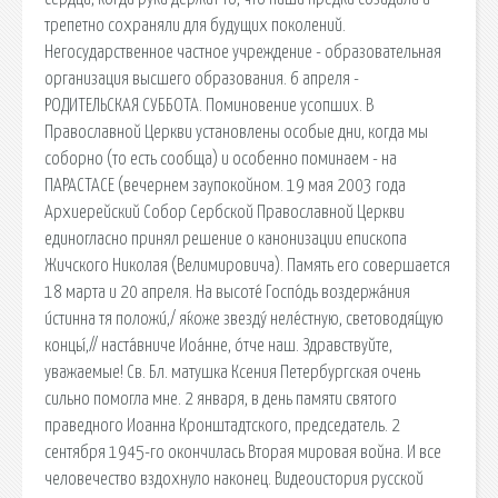
трепетно сохраняли для будущих поколений.
Негосударственное частное учреждение - образовательная
организация высшего образования. 6 апреля -
РОДИТЕЛЬСКАЯ СУББОТА. Поминовение усопших. В
Православной Церкви установлены особые дни, когда мы
соборно (то есть сообща) и особенно поминаем - на
ПАРАСТАСЕ (вечернем заупокойном. 19 мая 2003 года
Архиерейский Собор Сербской Православной Церкви
единогласно принял решение о канонизации епископа
Жичского Николая (Велимировича). Память его совершается
18 марта и 20 апреля. На высоте́ Госпо́дь воздержа́ния
и́стинна тя положи́,/ я́коже звезду́ неле́стную, световодя́щую
концы́,// наста́вниче Иоа́нне, о́тче наш. Здравствуйте,
уважаемые! Св. Бл. матушка Ксения Петербургская очень
сильно помогла мне. 2 января, в день памяти святого
праведного Иоанна Кронштадтского, председатель. 2
сентября 1945-го окончилась Вторая мировая война. И все
человечество вздохнуло наконец. Видеоистория русской