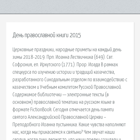
День православной книги 2015
Церковные праздники, народные приметы на каждый день
зимы 2018-2019. Прп. Иоанна Лествичника (649). Свт.
Софрония, еп. Иркутского (1771). Прор. Иоада В рамках
спецкурса по изучению истории и традиций казачества,
разработанного Синодальным отделом по взаимодействию с
казачеством и Учебным комитетом Русской Православной.
Содержимое библиотечки — электронные тексты (в
основном) православной тематики на русском языке в
формате FictionBook. Сегодня отмечается день памяти
святого Александрийской Православной Церкви –
Преподобного Иоанна пустынника. Какие чувства наполняют
нас, когда мы прикасаемся к святыни? Чем звучат наши
сердца, когда руки держат то, что наши предки созидали и