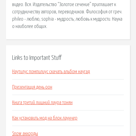
видео. Вся. Издательство “Золотое сечение” приглашает к
сотрудничеству авторов, переводчиков. Философия от греч.
phileo - люблю, sophia - мудрость; любовь к мудрости. Наука
о наиболее общих.
Links to Important Stuff
Наутилус помпилиус скачать альбом наугад
Презентация день оон
Книга третий лишний лаура тонян
Как установить мод на блок лаунчер
Snow аккорды