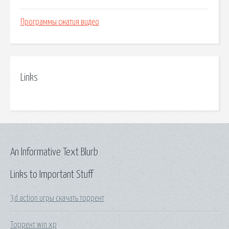
Программы сжатия видео
Links
An Informative Text Blurb
Links to Important Stuff
3d action игры скачать торрент
Торрент win xp