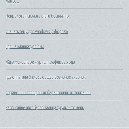
Жигсо 1
Неврология скачать книги бесплатно
Скачать тему для windows 7 форсаж
Где на клавиатуре лкм
Жд в миниатюре журнал график выхода
Гдз от путина 6 класс обществознание учебник
Справочник телефонов барановичи организации
Расписание автобусов талица тугулым тюмень