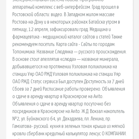
аппаратный комплекс с веб-интерфейсом. Град прошел в
Ростовской области: видео. В Западном жилом массиве
Ростова-на-Дону и в некоторых районах Батайска утром в
пятницу, 12 апреля, зафиксировали град. Медицина и
фармацевтика - медицинский каталог сайтов и статей Также
рекомендуем посетить: Карта сайта - Сайты по городам.
Топонимика. Название Слюдянка — русского происхождения.
В основе стоит апеллятив «слюда» — название минерала,
добывавшегося на протяжении Узловая поликлиника на
станции Уяр ОАО РЖД Узловая поликлиника на станции Уяр
ОАО РЖД. Статус сервиса Был доступен Доступность за 7 дней
Сбоев за 7 дней Расписание работы проверено. Объявления
о сдаче в аренду квартир в Красноярске на Avito.
Объявления о сдаче в аренду квартир посуточно без
посредников в Красноярске на Avito. Ж.Д. Вокзал накопитель
№2, ул. Буйнакского 64, ул. Дахадаева, пл. Ленина, пр.
Гамзатова- русский. кухня в зеленых тонах крыша из мягкой
кровли сбербанк кредитный калькулятор лексус О КОМПАНИИ.