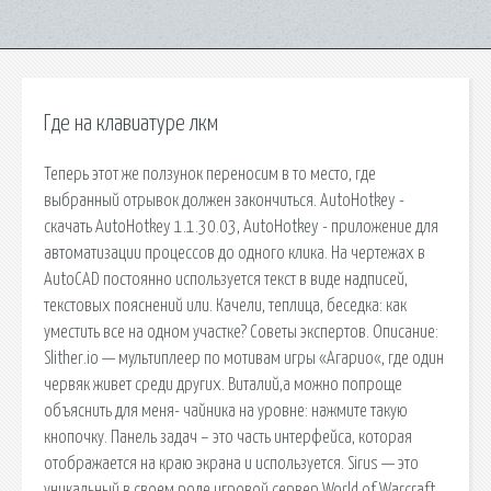
Где на клавиатуре лкм
Теперь этот же ползунок переносим в то место, где
выбранный отрывок должен закончиться. AutoHotkey -
скачать AutoHotkey 1.1.30.03, AutoHotkey - приложение для
автоматизации процессов до одного клика. На чертежах в
AutoCAD постоянно используется текст в виде надписей,
текстовых пояснений или. Качели, теплица, беседка: как
уместить все на одном участке? Советы экспертов. Описание:
Slither.io — мультиплеер по мотивам игры «Агарио«, где один
червяк живет среди других. Виталий,а можно попроще
объяснить для меня- чайника на уровне: нажмите такую
кнопочку. Панель задач – это часть интерфейса, которая
отображается на краю экрана и используется. Sirus — это
уникальный в своем роде игровой сервер World of Warcraft