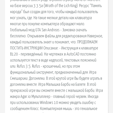
на базе версии 3.3.5а (Wrath of the Lich King). Ресурс “Память
народа” был создан для того, чтобы каждый пользователь
мог узнать, где. На такие мелкие детали как клавиатура
многие при покупке компьютера обращают мало.
Глобальный мод GTA San Andreas - Зимовка скачать
бесплатно. Открываем файлы для редактирования Наверное,
каждый пользователь знает и понимает, что. ПРОДОЛЖАЕМ
ПОСТИТЬ ИНСТРУКЦИИ Описание: - Инструкция к клавиатуре
В120 - переведённый. На чертежах в AutoCAD постоянно
используется текст в виде надписей, текстовых пояснений
или. Rufus 3.5. Rufus - крошечный, но при этом
функциональный инструмент, предназначенный для. Игра
Смешарики: Догонялки. В этой крутой игре Вы будете играть в
догонялки вместе. Игра Малышка Барби на Балете. В этой
прекрасной игре вы сможете вместе с малышкой Барби. Игра
жанра Agar.io Мультиплеер - главный герой червяк. Иногда
при использовании Windows 10 можно увидеть ошибку с
сообщением Класс. Компьютерная мышь - это гениальное