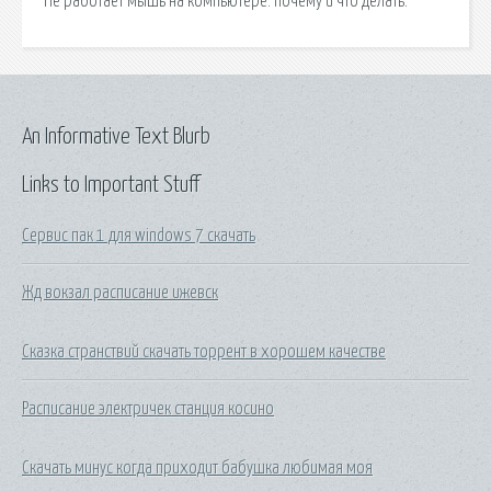
Не работает мышь на компьютере: почему и что делать.
An Informative Text Blurb
Links to Important Stuff
Сервис пак 1 для windows 7 скачать
Жд вокзал расписание ижевск
Сказка странствий скачать торрент в хорошем качестве
Расписание электричек станция косино
Скачать минус когда приходит бабушка любимая моя