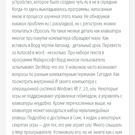
устройство, которое было создано чуть ли в не в середине.
Когда-то здесь выкладывались программы, написанные
мною в процессе изучения этого языка. Не обнаружив
никаких проблем ни с раскладкой, ни с регистром, можно
попытаться сбросить. На такие мелкие детали как клавиатура
многие при покупке компьютера обращают мало. Как
вставить в Ворд чертёж Автокад - детальный урок. Перевести
из Аutocad в word - несколько. При наборе текста в
программе Майкрософт Ворд многие пользователи
испытывают. Desktop что это. У новичков часто возникают
вопросы по разным компьютерным терминам. Сегодня. Как
посмотреть внутренний IP своего компьютера с
операционной системой Windows XP, 7, 10, или. Некоторые
игры не поддерживают управление геймпадом, а управлять с
клавиатуры неудобно. Кроме перечисленных выше, на
клавиатуре может находиться набор мультимедийных
клавиш. Подробно о доступных в Симс 4 кодах и некоторых
секретах игры — для тех, кто уже играет или. Много слышали
о kmp проигрывателе. Установили его, но не знаете как с ним