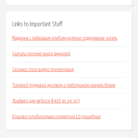
Links to Important Stuff
Мадонна с пайковым хлебом краткое содержание читать
Скачать торрент книга джунглей
Сколько стоит видео презентация
Типовой трудовой договор с работником скачать бланк
Драйвер для geforce 8400 gs xp sp3
Ершова голобородько геометрия 10 решебник