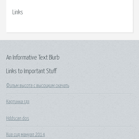
Links
An Informative Text Blurb
Links to Important Stuff
Фильм высота с высоцким скачать
Картинка гдз
Hddscan dos
Киа сид мануал 2014