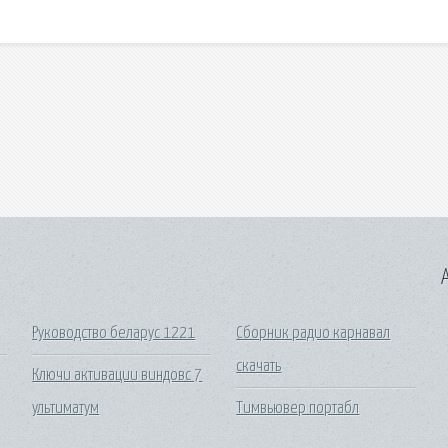
A
Руководство беларус 1221
Сборник радио карнавал
скачать
Ключи активации виндовс 7
ультиматум
Тимвьювер портабл