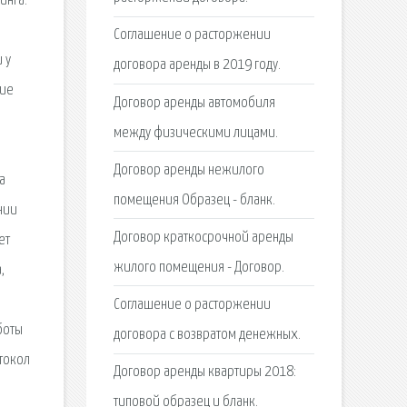
инга.
Соглашение о расторжении
 у
договора аренды в 2019 году.
ние
Договор аренды автомобиля
между физическими лицами.
Договор аренды нежилого
а
помещения Образец - бланк.
нии
Договор краткосрочной аренды
ет
жилого помещения - Договор.
,
Соглашение о расторжении
боты
договора с возвратом денежных.
токол
Договор аренды квартиры 2018:
типовой образец и бланк.