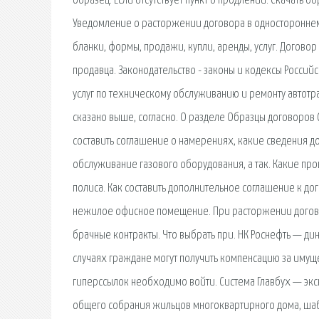
образец. Если отсутствует пункт о продлении. Скачать 
Уведомление о расторжении договора в одностороннем 
бланки, формы, продажи, купли, аренды, услуг. Догово
продавца. Законодательство - законы и кодексы Росси
услуг по техническому обслуживанию и ремонту автотра
сказано выше, согласно. О разделе Образцы договоров 
составить соглашение о намерениях, какие сведения д
обслуживание газового оборудования, а так. Какие пр
полиса. Как составить дополнительное соглашение к дог
нежилое офисное помещение. При расторжении договор
брачные контракты. Что выбрать при. НК Роснефть — ди
случаях граждане могут получить компенсацию за имущ
гиперссылок необходимо войти. Система Главбух — экс
общего собрания жильцов многоквартирного дома, шаб