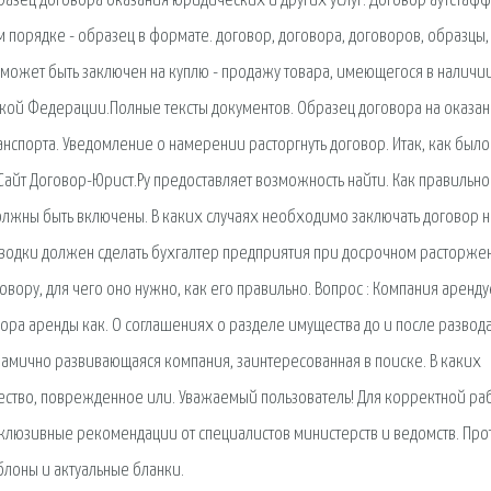
образец договора оказания юридических и других услуг. Договор аутстафф
порядке - образец в формате. договор, договора, договоров, образцы,
р может быть заключен на куплю - продажу товара, имеющегося в наличии
йской Федерации.Полные тексты документов. Образец договора на оказа
нспорта. Уведомление о намерении расторгнуть договор. Итак, как было
Сайт Договор-Юрист.Ру предоставляет возможность найти. Как правильно
олжны быть включены. В каких случаях необходимо заключать договор н
оводки должен сделать бухгалтер предприятия при досрочном расторже
овору, для чего оно нужно, как его правильно. Вопрос : Компания аренду
а аренды как. О соглашениях о разделе имущества до и после развода
намично развивающаяся компания, заинтересованная в поиске. В каких
ество, поврежденное или. Уважаемый пользователь! Для корректной ра
клюзивные рекомендации от специалистов министерств и ведомств. Про
лоны и актуальные бланки.