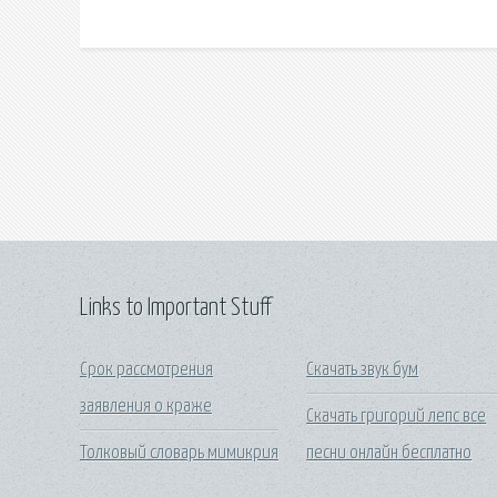
Links to Important Stuff
Срок рассмотрения
Скачать звук бум
заявления о краже
Скачать григорий лепс все
Толковый словарь мимикрия
песни онлайн бесплатно