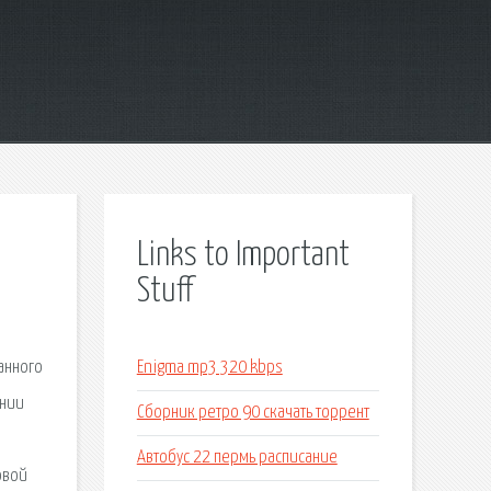
Links to Important
Stuff
анного
Enigma mp3 320 kbps
ении
Сборник ретро 90 скачать торрент
Автобус 22 пермь расписание
овой