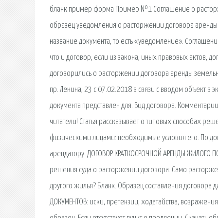
бланк пример форма Пример №1 Соглашение о расторже
образец уведомления о расторжении договора аренды о
название документа, то есть «уведомление». Соглашен
что и договор, если из закона, иных правовых актов, 
договорились о расторжении договора аренды земельног
пр. Ленина, 23 с 07.02.2018 в связи с вводом объект в
документа представлен для. Вид договора. Комментари
читатели! Статья рассказывает о типовых способах р
физическими лицами: необходимые условия его. По до
арендатору. ДОГОВОР КРАТКОСРОЧНОЙ АРЕНДЫ ЖИЛОГО ПО
решения суда о расторжении договора. Само расторжен
другого жилья? Бланк. Образец составления договора д
ДОКУМЕНТОВ: иски, претензии, ходатайства, возражени