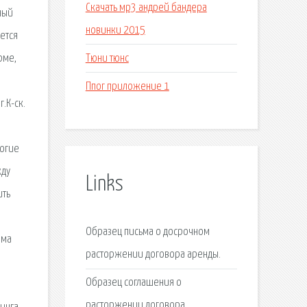
Скачать мр3 андрей бандера
ный
новинки 2015
ется
Тюни тюнс
рме,
Ппог приложение 1
.К-ск.
рогие
жду
Links
ить
Образец письма о досрочном
йма
расторжении договора аренды.
Образец соглашения о
расторжении договора.