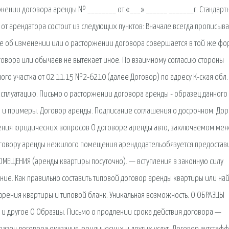
нии договора аренды № ________ от «___» ______ _______г. Стандарт
т арендатора состоит из следующих пунктов: Вначале всегда прописыва
ие об изменении или о расторжении договора совершается в той же фо
договора или обычаев не вытекает иное. По взаимному согласию стороны
о участка от 02.11.15 №2-6210 (далее Договор) по адресу К-ская обл. г
 эксплуатацию. Письмо о расторжении договора аренды - образец данного
и и примеры. Договор аренды. Подписание соглашения о досрочном. До
ешения юридических вопросов О договоре аренды авто, заключаемом ме
говору аренды нежилого помещения арендодательобязуется предостав
МЕЩЕНИЯ (аренды квартиры посуточно). — вступления в законную силу
ие. Как правильно составить типовой договор аренды квартиры или на
арения квартиры и типовой бланк. Уникальная возможность. О ОБРАЗЦЫ
я и другое О Образцы. Письмо о продлении срока действия договора —