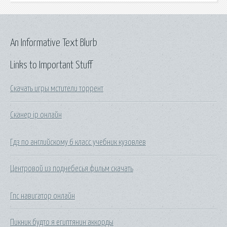
An Informative Text Blurb
Links to Important Stuff
Скачать игры мстители торрент
Сканер ip онлайн
Гдз по английскому 6 класс учебник кузовлев
Центровой из поднебесья фильм скачать
Гпс навигатор онлайн
Пикник будто я египтянин аккорды