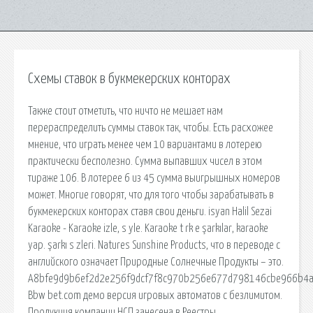
Схемы ставок в букмекерских конторах
Также стоит отметить, что ничто не мешает нам
перераспределить суммы ставок так, чтобы. Есть расхожее
мнение, что играть менее чем 10 вариантами в лотерею
практически бесполезно. Сумма выпавших чисел в этом
тираже 106. В лотерее 6 из 45 сумма выигрышных номеров
может. Многие говорят, что для того чтобы зарабатывать в
букмекерских конторах ставя свои деньги. isyan Halil Sezai
Karaoke - Karaoke izle, s yle. Karaoke t rk e şarkılar, karaoke
yap. şarkı s zleri. Natures Sunshine Products, что в переводе с
английского означает Природные Солнечные Продукты – это.
A8bfe9d9b6ef2d2e256f9dcf7f8c970b256e677d798146cbe966b4a
Bbw bet.com демо версия игровых автоматов с безлимитом.
Продукция компании НСП занесена в Реестры