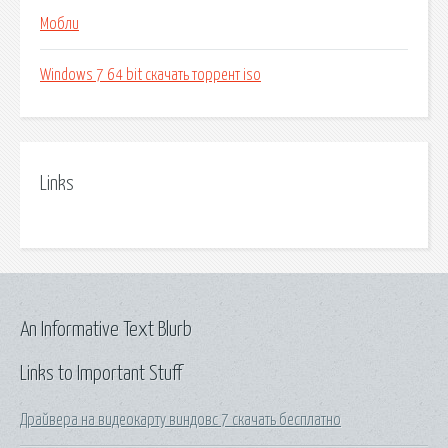
Мобли
Windows 7 64 bit скачать торрент iso
Links
An Informative Text Blurb
Links to Important Stuff
Драйвера на видеокарту виндовс 7 скачать бесплатно