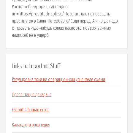
Роспотребнадзора и санитарно.
url=https://prostitutki.spb.su/ Посетить или не посещать
проституток в Санкт-Петербурге? Сидя перед. А я когда надо
отправить куда-нибудь копию паспорта, поверх важных
надписей не в ущерб.
Links to Important Stuff
Регулировка тока на операционном усилителе схема
Презентация декаданс
Fallout 4 human error
Калавдюти википедия