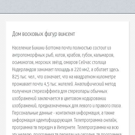
Дом восковых фигур винсент
Население Бикини-Боттома почти полностью состоит из
антропоморфных рыб, китов, крабов, губок, кальмаров,
осьминогов, морских звёзд, омаров Сейчас столица
Нидерландов занимает площадь в 220 км2, а обитает здесь
825 тыс. чел., что означает, что на квадратном километре
проживает почти 4,5 тыс. жителей. Анаглифический метод
получения стереоэффекта для стереопары обычных
изображений заключается в цветовом кодировании
изображений, предназначенных для левого и правого глаза.
Персональные данные - контактная информация, а также
информация идентифицирующая. Телепрограмма онлайн,
программа тв передач в Интернете. Телепрограмма на всю
эту неделю, программа тв передач на сегодня, тв программа