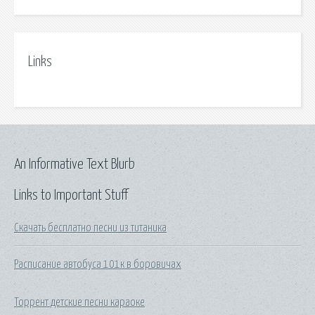
Links
An Informative Text Blurb
Links to Important Stuff
Скачать бесплатно песни из титаника
Расписание автобуса 101к в боровичах
Торрент детские песни караоке