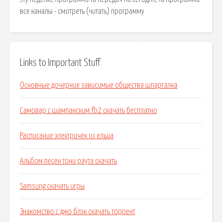
все каналы - смотреть (читать) программу
Links to Important Stuff
Основные дочерние зависимые общества шпаргалка
Самовар с шампанским fb2 скачать бесплатно
Расписание электричек из ельца
Альбом песен тони раута скачать
Samsung скачать игры
Знакомство с джо блэк скачать торрент