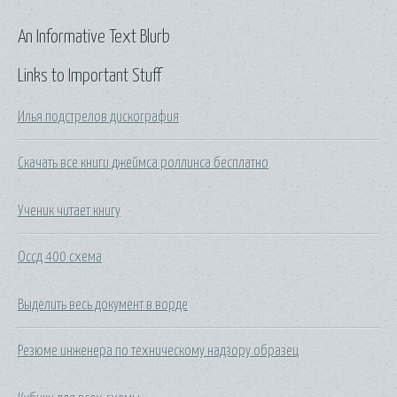
An Informative Text Blurb
Links to Important Stuff
Илья подстрелов дискография
Скачать все книги джеймса роллинса бесплатно
Ученик читает книгу
Оссд 400 схема
Выделить весь документ в ворде
Резюме инженера по техническому надзору образец