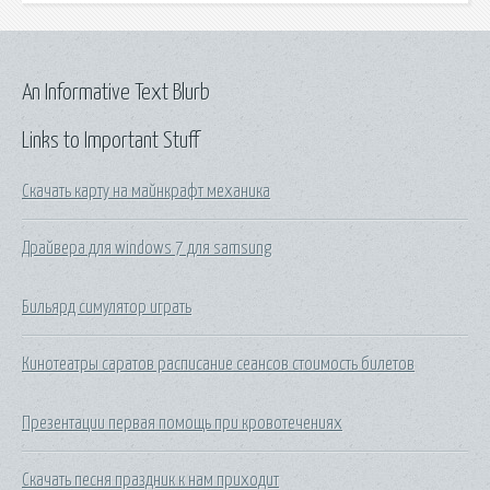
An Informative Text Blurb
Links to Important Stuff
Скачать карту на майнкрафт механика
Драйвера для windows 7 для samsung
Бильярд симулятор играть
Кинотеатры саратов расписание сеансов стоимость билетов
Презентации первая помощь при кровотечениях
Скачать песня праздник к нам приходит