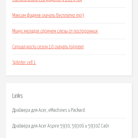
Максим фадеев скачать бесплатно mp3
Минус меладзе спрячем слезы от посторонних
Сериал кости сезон 10 скачать торрент
Splinter cell 1
Links
Драйвера для Acer, eMachines и Packard.
Драйвера для Acer Aspire 5930, 5930G и 5930Z Сайт