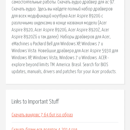
самостоятельные работы. Скачать аудио драйвер для ас 97.
Скачать аудио. Здесь вы найдете полный набор драйверов
для всех модификаций ноутбука Acer Aspire 8920G с
различными индексами в конце названия модели (Acer
Aspire 8920, Acer Aspire 8920G, Acer Aspire 8920Z, Acer
Aspire 8920ZG и так далее). Наборы драйверов для Acer,
eMachines и Packard Bell для Windows XP, Windows 7 и
Windows Vista. Новейшие драйвера для Acer Aspire 5930 для
Windows XP, Windows Vista, Windows 7 и Windows. ACER -
explore beyond limits TM. America. Brasil. Search for BIOS
updates, manuals, drivers and patches for your Acer products.
Links to Important Stuff
Скачать виндовс 7 64 бит iso образ
Скачать бланк есв додаток 4 2014 год