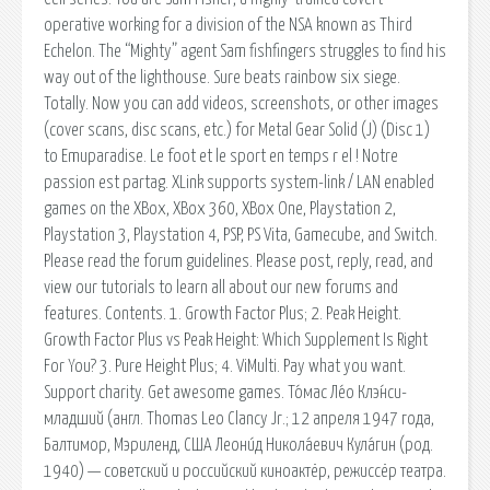
operative working for a division of the NSA known as Third
Echelon. The “Mighty” agent Sam fishfingers struggles to find his
way out of the lighthouse. Sure beats rainbow six siege.
Totally. Now you can add videos, screenshots, or other images
(cover scans, disc scans, etc.) for Metal Gear Solid (J) (Disc 1)
to Emuparadise. Le foot et le sport en temps r el ! Notre
passion est partag. XLink supports system-link / LAN enabled
games on the XBox, XBox 360, XBox One, Playstation 2,
Playstation 3, Playstation 4, PSP, PS Vita, Gamecube, and Switch.
Please read the forum guidelines. Please post, reply, read, and
view our tutorials to learn all about our new forums and
features. Contents. 1. Growth Factor Plus; 2. Peak Height.
Growth Factor Plus vs Peak Height: Which Supplement Is Right
For You? 3. Pure Height Plus; 4. ViMulti. Pay what you want.
Support charity. Get awesome games. То́мас Ле́о Клэ́нси-
младший (англ. Thomas Leo Clancy Jr.; 12 апреля 1947 года,
Балтимор, Мэриленд, США Леони́д Никола́евич Кула́гин (род.
1940) — советский и российский киноактёр, режиссёр театра.