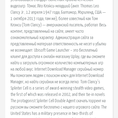
видеоигр. То́мас Ле́о Клэ́нси-младший (англ. Thomas Leo
Clancy Jr.; 12 апреля 1947 года, Балтимор, Мэриленд, США —
1 октября 2013 года, там же), более известный как Том
Клэнси (Tom Clancy) — американский писатель, работал. Весь
контент, представленный на сайте, имеет чисто
ознакомительный характер. Администрация сайта за
представленный материал ответственность не несет и убытки
не возмещает. Ubisoft Game Launcher – это бесплатный
клиент для доступа к онлайн-магазину Uplay, где вы сможете
найти и загрузить огромное количество компьютерных игр
на любой вкус. Internet Download Manager серийный номер.
Мы помогаем людям с поиском ключ для Internet Download
Manager, но найти серийник не всегда легко. Tom Clancy's
Splinter Cell is a series of award-winning stealth video games,
the first of which was released in 2002, and their tie-in novels.
The protagonist Splinter Cell Double Agent скачать торрент на
русском вы сможете бесплатно с нашего игрового сайта. The
United States has a military presence in two-thirds of