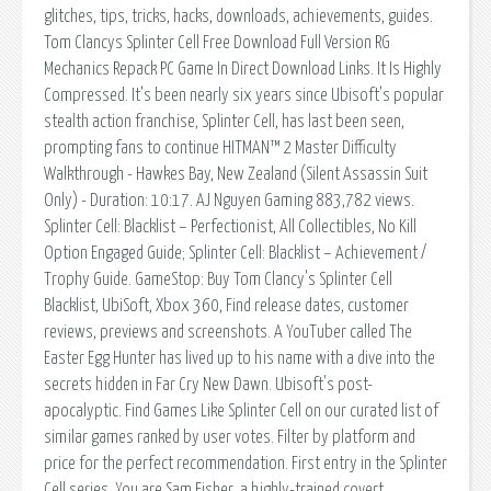
glitches, tips, tricks, hacks, downloads, achievements, guides.
Tom Clancys Splinter Cell Free Download Full Version RG
Mechanics Repack PC Game In Direct Download Links. It Is Highly
Compressed. It’s been nearly six years since Ubisoft’s popular
stealth action franchise, Splinter Cell, has last been seen,
prompting fans to continue HITMAN™ 2 Master Difficulty
Walkthrough - Hawkes Bay, New Zealand (Silent Assassin Suit
Only) - Duration: 10:17. AJ Nguyen Gaming 883,782 views.
Splinter Cell: Blacklist – Perfectionist, All Collectibles, No Kill
Option Engaged Guide; Splinter Cell: Blacklist – Achievement /
Trophy Guide. GameStop: Buy Tom Clancy's Splinter Cell
Blacklist, UbiSoft, Xbox 360, Find release dates, customer
reviews, previews and screenshots. A YouTuber called The
Easter Egg Hunter has lived up to his name with a dive into the
secrets hidden in Far Cry New Dawn. Ubisoft's post-
apocalyptic. Find Games Like Splinter Cell on our curated list of
similar games ranked by user votes. Filter by platform and
price for the perfect recommendation. First entry in the Splinter
Cell series. You are Sam Fisher, a highly-trained covert