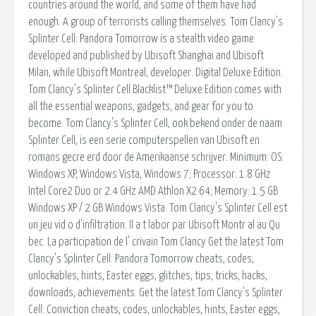
countries around the world, and some of them have had
enough. A group of terrorists calling themselves. Tom Clancy's
Splinter Cell: Pandora Tomorrow is a stealth video game
developed and published by Ubisoft Shanghai and Ubisoft
Milan, while Ubisoft Montreal, developer. Digital Deluxe Edition.
Tom Clancy’s Splinter Cell Blacklist™ Deluxe Edition comes with
all the essential weapons, gadgets, and gear for you to
become. Tom Clancy's Splinter Cell, ook bekend onder de naam
Splinter Cell, is een serie computerspellen van Ubisoft en
romans gecre erd door de Amerikaanse schrijver. Minimum: OS:
Windows XP, Windows Vista, Windows 7; Processor: 1.8 GHz
Intel Core2 Duo or 2.4 GHz AMD Athlon X2 64; Memory: 1.5 GB
Windows XP / 2 GB Windows Vista. Tom Clancy's Splinter Cell est
un jeu vid o d'infiltration. Il a t labor par Ubisoft Montr al au Qu
bec. La participation de l' crivain Tom Clancy Get the latest Tom
Clancy's Splinter Cell: Pandora Tomorrow cheats, codes,
unlockables, hints, Easter eggs, glitches, tips, tricks, hacks,
downloads, achievements. Get the latest Tom Clancy's Splinter
Cell: Conviction cheats, codes, unlockables, hints, Easter eggs,