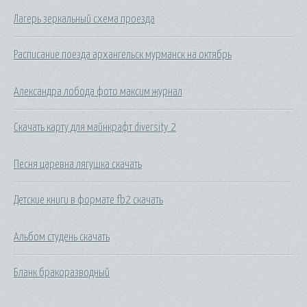
Лагерь зеркальный схема проезда
Расписание поезда архангельск мурманск на октябрь
Александра лобода фото максим журнал
Скачать карту для майнкрафт diversity 2
Песня царевна лягушка скачать
Детские книги в формате fb2 скачать
Альбом студень скачать
Бланк бракоразводный