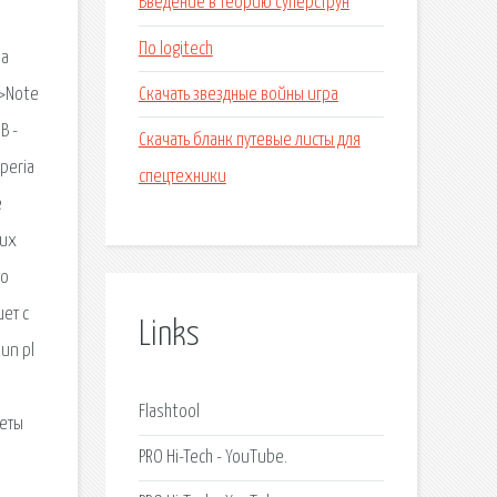
Введение в теорию суперструн
По logitech
на
Скачать звездные войны игра
>>Note
B -
Скачать бланк путевые листы для
Xperia
спецтехники
е
гих
то
ет с
Links
un pl
Flashtool
кеты
PRO Hi-Tech - YouTube.