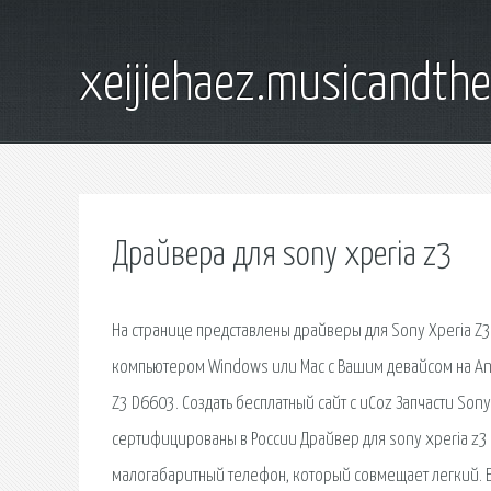
xeijiehaez.musicandth
Драйвера для sony xperia z3
На странице представлены драйверы для Sony Xperia Z3
компьютером Windows или Mac с Вашим девайсом на And
Z3 D6603. Создать бесплатный сайт с uCoz Запчасти Sony
сертифицированы в России Драйвер для sony xperia z3 
малогабаритный телефон, который совмещает легкий. Е