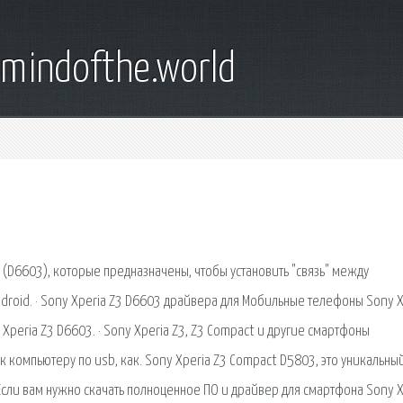
emindofthe.world
 (D6603), которые предназначены, чтобы установить "связь" между
roid. · Sony Xperia Z3 D6603 драйвера для Мобильные телефоны Sony X
 Xperia Z3 D6603. · Sony Xperia Z3, Z3 Compact и другие смартфоны
к компьютеру по usb, как. Sony Xperia Z3 Compact D5803, это уникальны
сли вам нужно скачать полноценное ПО и драйвер для смартфона Sony X