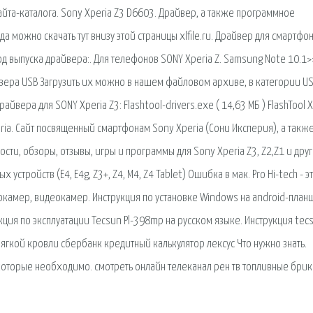
сайта-каталога. Sony Xperia Z3 D6603. Драйвер, а также программное
а можно скачать тут внизу этой страницы xlfile.ru. Драйвер для смартфо
од выпуска драйвера:. Для телефонов SONY Xperia Z. Samsung Note 10.1
йвера USB Загрузить их можно в нашем файловом архиве, в категории US
райвера для SONY Xperia Z3: Flashtool-drivers.exe ( 14,63 МБ ) FlashTool 
eria. Сайт посвященный смартфонам Sony Xperia (Сони Иксперия), а такж
сти, обзоры, отзывы, игры и программы для Sony Xperia Z3, Z2,Z1 и дру
устройств (E4, E4g, Z3+, Z4, M4, Z4 Tablet) Ошибка в мак. Pro Hi-tech - э
окамер, видеокамер. Инструкция по установке Windows на android-планш
ия по эксплуатации Tecsun Pl-398mp на русском языке. Инструкция tecs
ягкой кровли сбербанк кредитный калькулятор лексус Что нужно знать.
которые необходимо. смотреть онлайн телеканал рен тв топливные бри