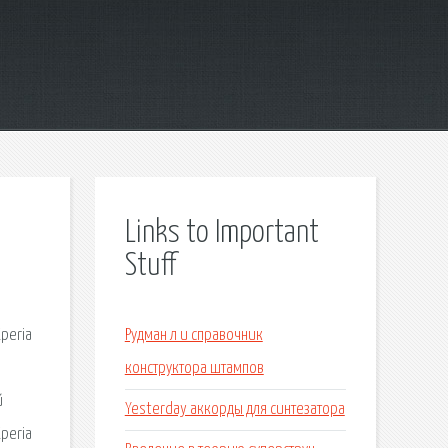
Links to Important
Stuff
peria
Рудман л и справочник
конструктора штампов
й
Yesterday аккорды для синтезатора
peria