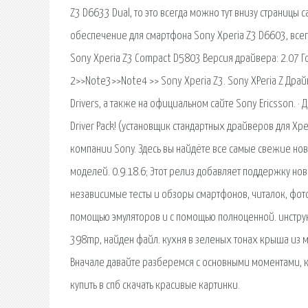
Z3 D6633 Dual, то это всегда можно тут внизу страницы 
обеспечение для смартфона Sony Xperia Z3 D6603, всегд
Sony Xperia Z3 Compact D5803 Версия драйвера: 2.07 Г
2>>Note3>>Note4 >> Sony Xperia Z3. Sony XPeria Z Дра
Drivers, а также на официальном сайте Sony Ericsson. · Д
Driver Pack! (установщик стандартных драйверов для Xp
компании Sony. Здесь вы найдёте все самые свежие ново
моделей. 0.9.18.6; Этот релиз добавляет поддержку новых 
независимые тесты и обзоры смартфонов, читалок, фот
помощью эмуляторов и с помощью полноценной. инструкц
398mp, найден файл. кухня в зеленых тонах крыша из м
Вначале давайте разберемся с основными моментами, 
купить в спб скачать красивые картинки.