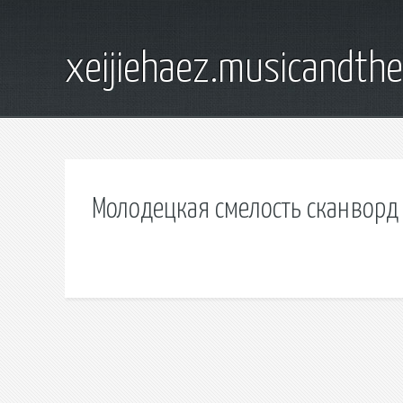
xeijiehaez.musicandth
Молодецкая смелость сканворд