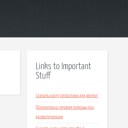
Links to Important
Stuff
Скачать карту татарстана для garmin
Презентации первая помощь при
кровотечениях