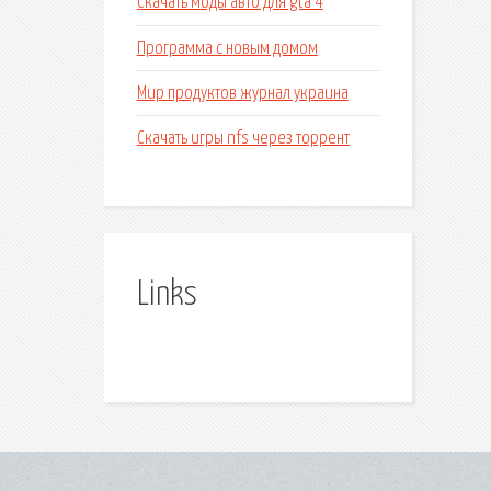
Скачать моды авто для gta 4
Программа с новым домом
Мир продуктов журнал украина
Скачать игры nfs через торрент
Links