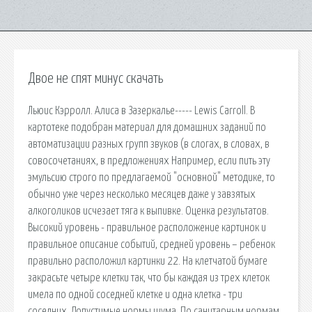
Двое не спят минус скачать
Льюис Кэрролл. Алиса в Зазеркалье----- Lewis Carroll. В
картотеке подобран материал для домашних заданий по
автоматизации разных групп звуков (в слогах, в словах, в
совосочетаниях, в предложениях Например, если пить эту
эмульсию строго по предлагаемой "основной" методике, то
обычно уже через несколько месяцев даже у завзятых
алкоголиков исчезает тяга к выпивке. Оценка результатов.
Высокий уровень - правильное расположение картинок и
правильное описание событий, средней уровень – ребенок
правильно расположил картинки 22. На клетчатой бумаге
закрасьте четыре клетки так, что бы каждая из трех клеток
имела по одной соседней клетке и одна клетка - три
соседних. Допустимые нормы шума. По санитарным нормам,