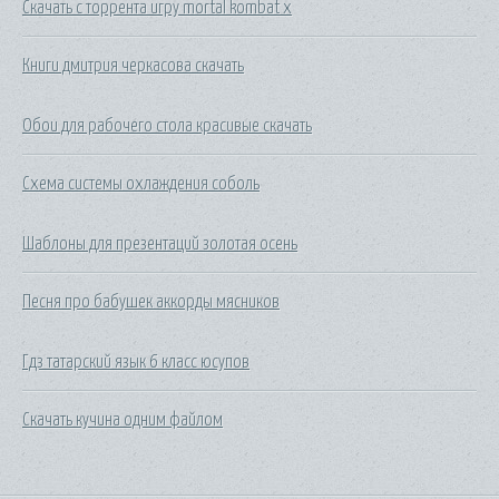
Скачать с торрента игру mortal kombat x
Книги дмитрия черкасова скачать
Обои для рабочего стола красивые скачать
Схема системы охлаждения соболь
Шаблоны для презентаций золотая осень
Песня про бабушек аккорды мясников
Гдз татарский язык 6 класс юсупов
Скачать кучина одним файлом