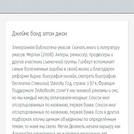
Джеймс бонд элтон джон
Электронная библиотека ужасов. Скачать книги и литературу
ужасов. Мерлин (2008). Актеры, режиссер, продюсеры и
другие участники съемочной группы. Гилберт вспоминает
самые болезненные ошибки в своей жизни и благодарен
реформе Хирна. биография онлайн, смотреть биографию
бесплатно Ставиский Stavisky. Год, страна: 1974, Франция.
Поддержите ZvukoBooks.zone! У нас никакой рекламы и смс,
но мы каждый месяц оплачиваем мощные. Список книг
отсортированных по названию, первая буква. Список книг
отсортированных по названию, первая буква. Если в других
подборках клички щенкам объеденины по определённым
темам, то ниже мы свели. Меган Дюамель начала карьеру как
фигуристка-одиночница, но в течение нескольких лет.