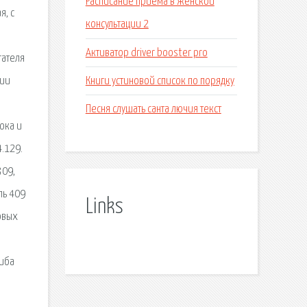
Расписание приема в женской
я, с
консультации 2
Активатор driver booster pro
гателя
Книги устиновой список по порядку
ции
Песня слушать санта лючия текст
ока и
.129.
309,
ль 409
Links
овых
гиба