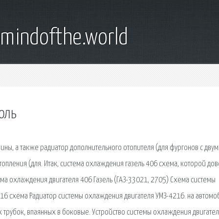
emindofthe.world
оль
ины, а также радиатор дополнительного отопителя (для фургонов с двум
топления (для. Итак, система охлаждения газель 406 схема, которой до
ема охлаждения двигателя 406 Газель (ГАЗ-33021, 2705) Схема системы
216 схема Радиатор системы охлаждения двигателя УМЗ-4216. на автом
х трубок, впаянных в боковые. Устройство системы охлаждения двигате