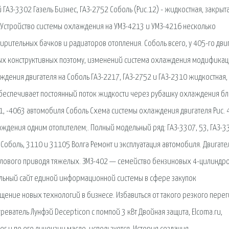
АЗ-3302 Газель Бизнес, ГАЗ-2752 Соболь (Рис.12) - жидкостная, закрыта
стройство системы охлаждения на УМЗ-4213 и УМЗ-4216 несколько
рительных бачков и радиаторов отопления. Соболь всего, у 405-го дви
ых конструктивных поэтому, изменений система охлаждения модифика
аждения двигателя на Соболь ГАЗ-2217, ГАЗ-2752 и ГАЗ-2310 жидкостная,
 обеспечивает постоянный поток жидкости через рубашку охлаждения бл
1, -4063 автомобиля Соболь Схема системы охлаждения двигателя Рис. 4
ждения одним отопителем;. Полный модельный ряд: ГАЗ-3307, 53, ГАЗ-3
, Соболь, 3110 и 31105 Волга Ремонт и эксплуатация автомобиля. Двигате
илового приводя тяжелых. ЗМЗ-402 — семейство бензиновых 4-цилиндр
льный сайт единой информационной системы в сфере закупок
ение новых технологий в бизнесе. Избавиться от такого резкого пере
еватель Лунфэй Decepticon с помпой 3 кВт Двойная защита, Elcoma.ru,