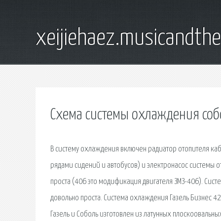
xeijiehaez.musicandth
Схема системы охлаждения соб
В систему охлаждения включен радиатор отопителя каб
рядами сидений и автобусов) и электронасос системы о
проста (406 это модификация двигателя ЗМЗ-406). Сист
довольно проста. Система охлаждения Газель Бизнес 4
Газель и Соболь изготовлен из латунных плоскоовальны