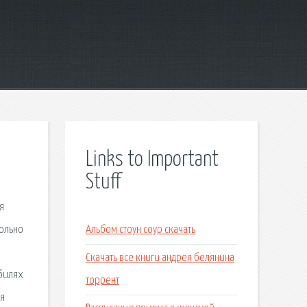
Links to Important
Stuff
я
вольно
Альбом стоун соур скачать
Скачать все книги андрея белянина
обилях
торрент
ля