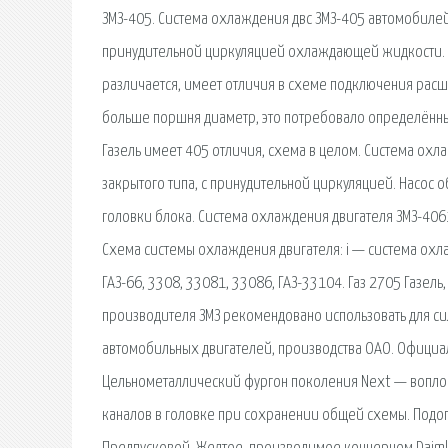
ЗМЗ-405. Система охлаждения двс ЗМЗ-405 автомобилей Г
принудительной циркуляцией охлаждающей жидкости. У
различается, имеет отличия в схеме подключения расши
больше поршня диаметр, это потребовало определённ
Газель имеет 405 отличия, схема в целом. Система охл
закрытого типа, с принудительной циркуляцией. Насос
головки блока. Система охлаждения двигателя ЗМЗ-406
Схема системы охлаждения двигателя: i — система охла
ГАЗ-66, 3308, 33081, 33086, ГАЗ-33104. Газ 2705 Газель
производителя ЗМЗ рекомендовано использовать для с
автомобильных двигателей, производства ОАО. Официа
Цельнометаллический фургон поколения Next — воплощ
каналов в головке при сохранении общей схемы. Подогр