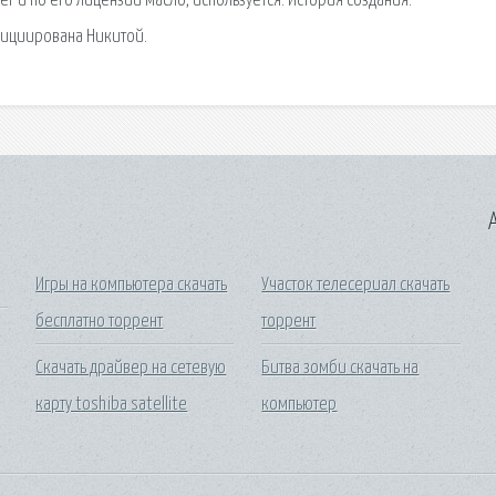
 и по его лицензии масло, используется. История создания.
нициирована Никитой.
A
Игры на компьютера скачать
Участок телесериал скачать
бесплатно торрент
торрент
Скачать драйвер на сетевую
Битва зомби скачать на
карту toshiba satellite
компьютер