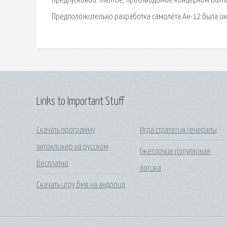
Предпусковой. Желтое, производимое концерном Daimler
Предположительно разработка самолёта Ан-12 была и
Links to Important Stuff
Скачать программу
Игра стратегия генералы
автокликер на русском
Гжегорчик популярная
бесплатно
логика
Скачать игру бмв на андроид