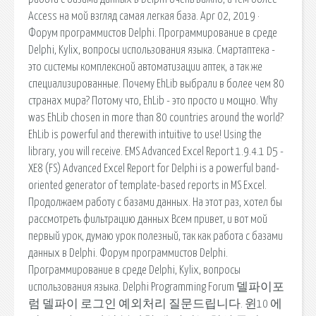
Access на мой взгляд самая легкая база. Apr 02, 2019 ·
Форум программистов Delphi. Программирование в среде
Delphi, Kylix, вопросы использования языка. Смартаптека -
это системы комплексной автоматизации аптек, а так же
специализированные. Почему EhLib выбрали в более чем 80
странах мира? Потому что, EhLib - это просто и мощно. Why
was EhLib chosen in more than 80 countries around the world?
EhLib is powerful and therewith intuitive to use! Using the
library, you will receive. EMS Advanced Excel Report 1.9.4.1 D5 -
XE8 (FS) Advanced Excel Report for Delphi is a powerful band-
oriented generator of template-based reports in MS Excel.
Продолжаем работу с базами данных. На этот раз, хотел бы
рассмотреть фильтрацию данных Всем привет, и вот мой
первый урок, думаю урок полезный, так как работа с базами
данных в Delphi. Форум программистов Delphi.
Программирование в среде Delphi, Kylix, вопросы
использования языка. Delphi Programming Forum 델파이포
럼 델파이 로그인 예외처리 질문드립니다. 윈10 에