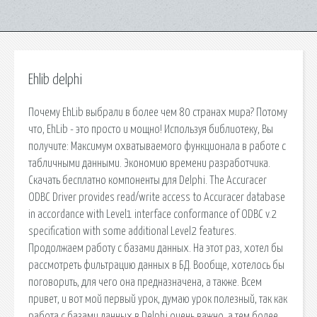
Ehlib delphi
Почему EhLib выбрали в более чем 80 странах мира? Потому
что, EhLib - это просто и мощно! Используя библиотеку, Вы
получите: Максимум охватываемого функционала в работе с
табличными данными. Экономию времени разработчика.
Скачать бесплатно компоненты для Delphi. The Accuracer
ODBC Driver provides read/write access to Accuracer database
in accordance with Level1 interface conformance of ODBC v.2
specification with some additional Level2 features.
Продолжаем работу с базами данных. На этот раз, хотел бы
рассмотреть фильтрацию данных в БД. Вообще, хотелось бы
поговорить, для чего она предназначена, а также. Всем
привет, и вот мой первый урок, думаю урок полезный, так как
работа с базами данных в Delphi очень важно, а тем более