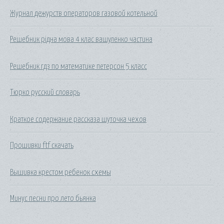
Журнал дежурств операторов газовой котельной
Решебник рідна мова 4 клас вашуленко частина
Решебник гдз по математике петерсон 5 класс
Тюрко русский словарь
Краткое содержание рассказа шуточка чехов
Прошивки ftf скачать
Вышивка крестом ребенок схемы
Минус песни про лето бьянка