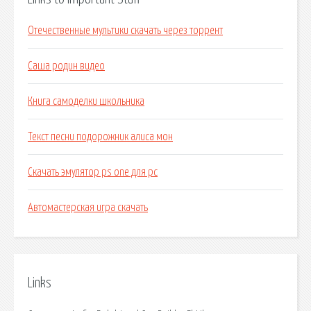
Отечественные мультики скачать через торрент
Саша родин видео
Книга самоделки школьника
Текст песни подорожник алиса мон
Скачать эмулятор ps one для pc
Автомастерская игра скачать
Links