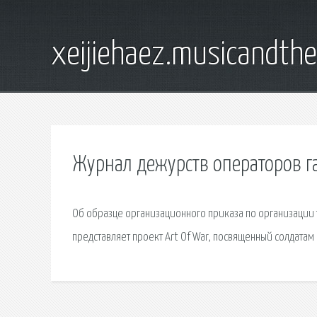
xeijiehaez.musicandth
Журнал дежурств операторов г
Об образце организационного приказа по организации 
представляет проект Art Of War, посвященный солдатам