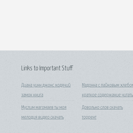
Links to Important Stuff
Диана уинн джонс ходячий
Мадонна с пайковым хлебо
замок книга
краткое содержание читат
Муслим магомаев ты моя
Довольно слов скачать
мелодия видео скачать
торрент