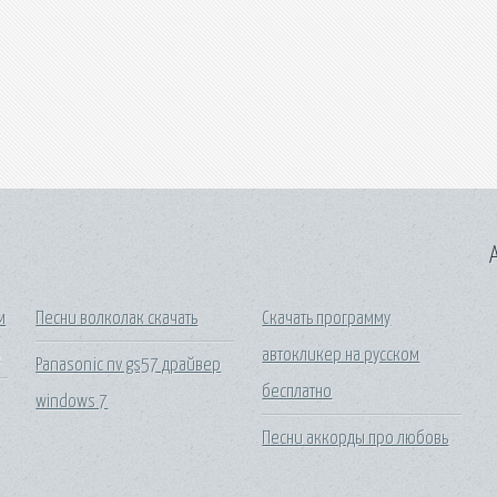
A
м
Песни волколак скачать
Скачать программу
ь
автокликер на русском
Panasonic nv gs57 драйвер
бесплатно
windows 7
Песни аккорды про любовь