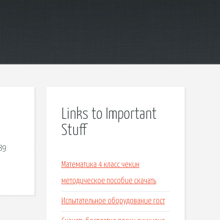
Links to Important
Stuff
89
Математика 4 класс чекин
методическое пособие скачать
Испытательное оборудование гост