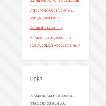
Скачать бесплатно песни аукциона
Ставропольский региональный
колледж расписание
Скачать фильм кочегар
Международные договоры в
области социального обеспечения
Links
Об образце организационного
приказа по организации.