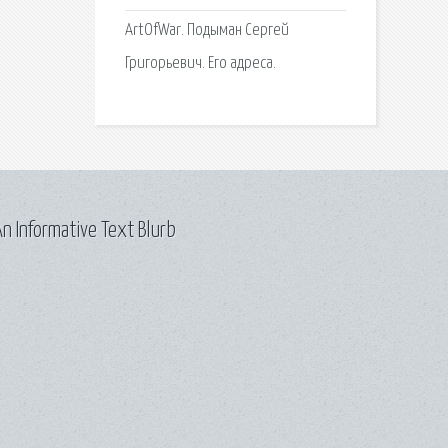
ArtOfWar. Подыман Сергей
Григорьевич. Его адреса.
n Informative Text Blurb