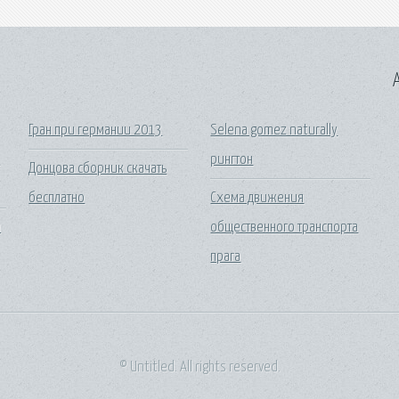
A
Гран при германии 2013
Selena gomez naturally
и
рингтон
Донцова сборник скачать
бесплатно
Схема движения
а
общественного транспорта
прага
© Untitled. All rights reserved.