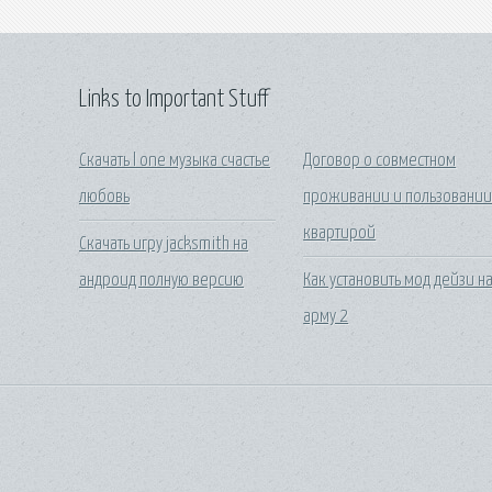
Links to Important Stuff
Скачать l one музыка счастье
Договор о совместном
любовь
проживании и пользовани
квартирой
Скачать игру jacksmith на
андроид полную версию
Как установить мод дейзи н
арму 2