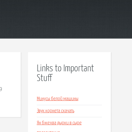
Links to Important
Stuff
9
Минусы белой машины
Звук корнета скачать
Ян бжехва дырки в сыре