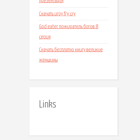
презентация
Скачать игру fry cry
God eater пожиратель богов 8
серия
Скачать бесплатно книгу великие
женщины
Links