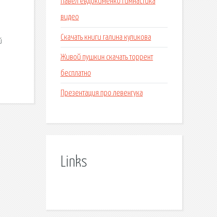
Павел евдокименко гимнастика
видео
а
Скачать книги галина куликова
й
Живой пушкин скачать торрент
бесплатно
Презентация про левенгука
Links