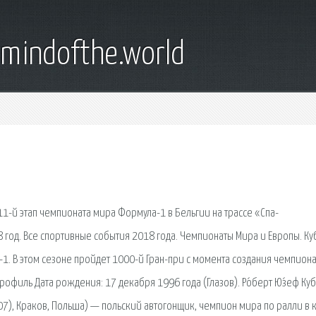
emindofthe.world
 11-й этап чемпионата мира Формула-1 в Бельгии на трассе «Спа-
 год. Все спортивные события 2018 года. Чемпионаты Мира и Европы. Ку
-1. В этом сезоне пройдет 1000-й Гран-при с момента создания чемпиона
рофиль Дата рождения: 17 декабря 1996 года (Глазов). Ро́берт Ю́зеф Куб
-07), Краков, Польша) — польский автогонщик, чемпион мира по ралли в к