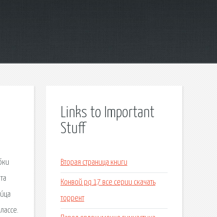
Links to Important
Stuff
бки
Вторая страница книги
та
Конвой pq 17 все серии скачать
и́ца
торрент
лассе.