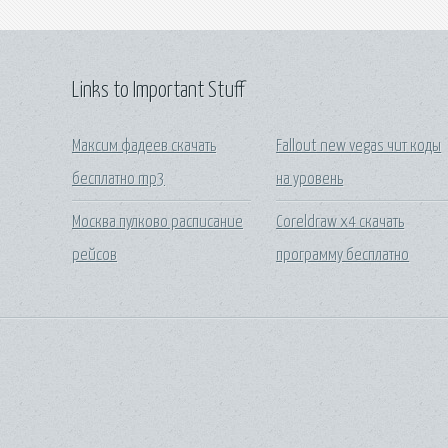
Links to Important Stuff
Максим фадеев скачать
Fallout new vegas чит коды
бесплатно mp3
на уровень
Москва пулково расписание
Coreldraw x4 скачать
рейсов
программу бесплатно