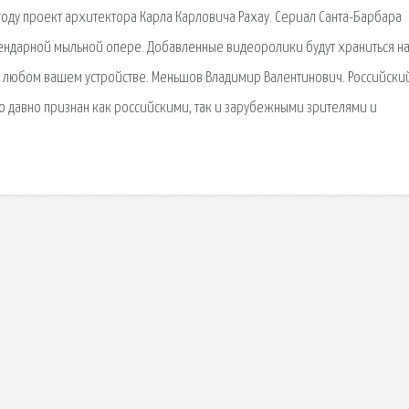
году проект архитектора Карла Карловича Рахау. Сериал Санта-Барбара
егендарной мыльной опере. Добавленные видеоролики будут храниться н
а любом вашем устройстве. Меньшов Владимир Валентинович. Российски
го давно признан как российскими, так и зарубежными зрителями и