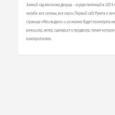
Зимний сад Аничкова дворца – осуществленный в 1874 
онлайн: все сезоны, все серии Первый сайт Рунета о л
странице «Мои видео», и их можно будет посмотреть н
режиссер, актер, сценарист и продюсер, талант которо
кинокритиками.