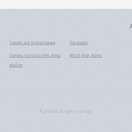
A
Скачать все тв программа
Теа вивер
Скачать григорий лепс дуэты
Watch dogs фотки
альбом
© Untitled. All rights reserved.