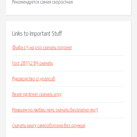
Рекомендуется самая скоростная.
Links to Important Stuff
Фифа 15 на psp скачать торрент
Гост 28352 89 скачать
Руководство сг уралсиб
Beam ng driver скачать игру
Реквием по любви лепс скачать бесплатно mp3
Скачать книгу самооборона без оружия