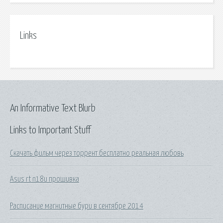
Links
An Informative Text Blurb
Links to Important Stuff
Скачать фильм через торрент бесплатно реальная любовь
Asus rt n18u прошивка
Расписание магнитные бури в сентябре 2014