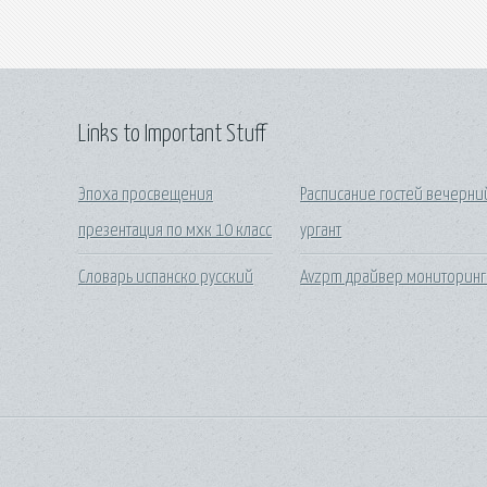
Links to Important Stuff
Эпоха просвещения
Расписание гостей вечерни
презентация по мхк 10 класс
ургант
Словарь испанско русский
Avzpm драйвер мониторинг