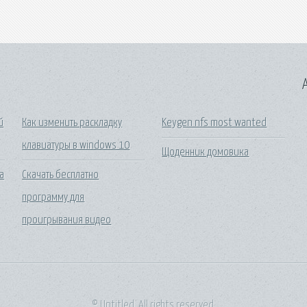
A
й
Как изменить раскладку
Keygen nfs most wanted
клавиатуры в windows 10
Щоденник домовика
а
Скачать бесплатно
программу для
проигрывания видео
© Untitled. All rights reserved.