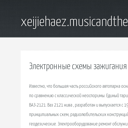
xeijiehaez.musicandth
Электронные схемы зажигания
Известно, что большая часть российского автопарка ос
по сравнению с классической неоспоримы. Единый тар
ВАЗ-2121. Ваз 2121 нива , разработан и выпускается с 
принципиальных схем, радиолюбительских конструкций
геодезические. Электрооборудование ремонт обслужи