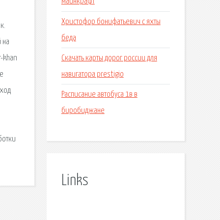
майнкрафт
Христофор бонифатьевич с яхты
к.
беда
 на
Скачать карты дорог россии для
r-khan
навигатора prestigio
ие
вход
Расписание автобуса 1в в
биробиджане
ботки
Links