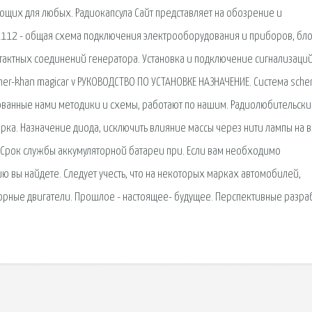
щих для любых. Радиокапсула Сайт представляет на обозрение и
2112 - общая схема подключения электрооборудования и приборов, бло
ктных соединений генератора. Установка и подключение сигнализаций
her-khan magicar v РУКОВОДСТВО ПО УСТАНОВКЕ НАЗНАЧЕНИЕ. Система sche
рованные нами методики и схемы, работают по нашим. Радиолюбительск
рка. Назначение диода, исключить влияние массы через нити лампы на 
 Срок службы аккумуляторной батареи при. Если вам необходимо
 вы найдете. Следует учесть, что на некоторых марках автомобилей,
оторные двигатели. Прошлое - настоящее- будущее. Перспективные разра