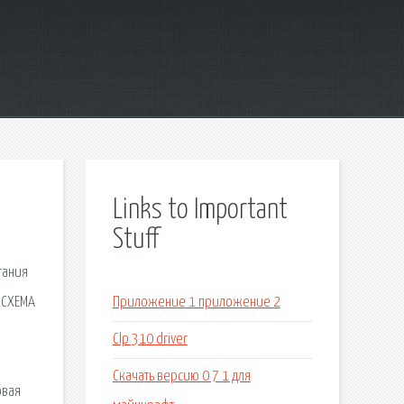
Links to Important
Stuff
гания
 СХЕМА
Приложение 1 приложение 2
Clp 310 driver
Скачать версию 0 7 1 для
овая