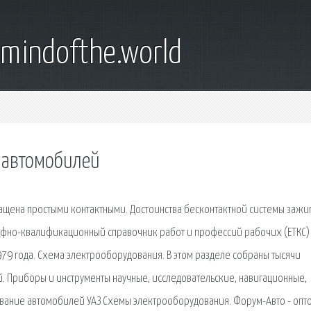
emindofthe.world
 автомобилей
нащена простыми контактными. Достоинства бесконтактной системы зажи
ифно-квалификационный справочник работ и профессий рабочих (ЕТКС)
1979 года. Схема электрооборудования. В этом разделе собраны тысячи
. Приборы и инструменты научные, исследовательские, навигационные,
вание автомобилей УАЗ Схемы электрооборудования. Форум-Авто - опт