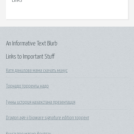
Links
An Informative Text Blurb
Links to Important Stuff
Катя данилова мама скачать минус
Торнадо торренты надо
Гунны история казахстана презентация
Dragon age ii bioware signature edition торрент
Книга про магию фэнтези