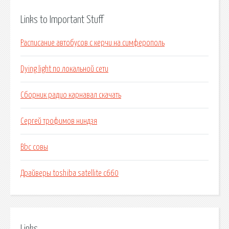
Links to Important Stuff
Расписание автобусов с керчи на симферополь
Dying light по локальной сети
Сборник радио карнавал скачать
Сергей трофимов ниндзя
Bbc совы
Драйверы toshiba satellite c660