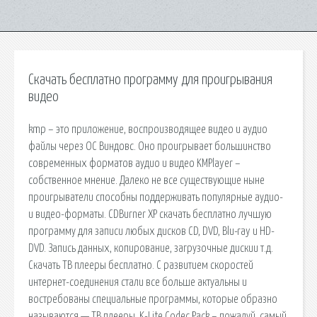
Скачать бесплатно программу для проигрывания
видео
kmp – это приложение, воспроизводящее видео и аудио
файлы через ОС Виндовс. Оно проигрывает большинство
современных форматов аудио и видео KMPlayer –
собственное мнение. Далеко не все существующие ныне
проигрыватели способны поддерживать популярные аудио-
и видео-форматы. CDBurner XP скачать бесплатно лучшую
программу для записи любых дисков CD, DVD, Blu-ray и HD-
DVD. Запись данных, копирование, загрузочные дискии т.д.
Скачать ТВ плееры бесплатно. С развитием скоростей
интернет-соединения стали все больше актуальны и
востребованы специальные программы, которые образно
называются — ТВ плееры. K-Lite Codec Pack – пожалуй, самый