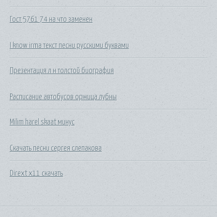
Гост 5761 74 на что заменен
I know irma текст песни русскими буквами
Презентация л н толстой биография
Расписание автобусов оржица лубны
Milim harel skaat минус
Скачать песни сергея слепакова
Dirext x11 скачать