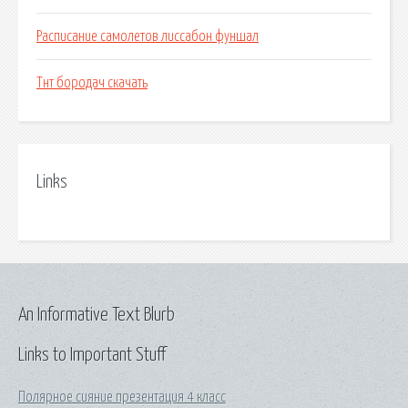
Расписание самолетов лиссабон фуншал
Тнт бородач скачать
Links
An Informative Text Blurb
Links to Important Stuff
Полярное сияние презентация 4 класс