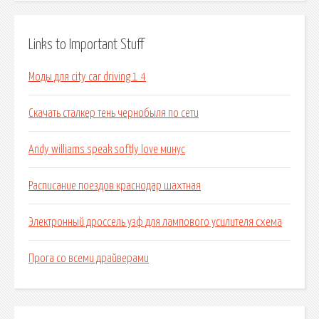
Links to Important Stuff
Моды для city car driving 1 4
Скачать сталкер тень чернобыля по сети
Andy williams speak softly love минус
Расписание поездов краснодар шахтная
Электронный дроссель узф для лампового усилителя схема
Прога со всеми драйверами