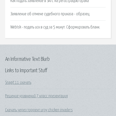
Как подать заявление в ЗАГС на регистрацию брака
Заявление об отмене судебного приказа - образец.
WebIsk - подать иск в суд за 5 минут. Сформировать бланк.
An Informative Text Blurb
Links to Important Stuff
Snagit 11 скачать
Решение уравнений 7 класс презентация
Скачать через торрент игру chicken invaders