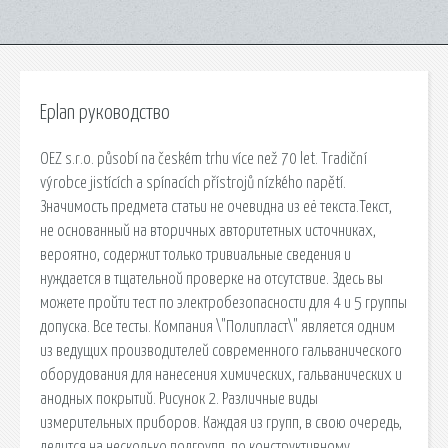
Eplan руководство
OEZ s.r.o. působí na českém trhu více než 70 let. Tradiční
výrobce jistících a spínacích přístrojů nízkého napětí.
Значимость предмета статьи не очевидна из её текста.Текст,
не основанный на вторичных авторитетных источниках,
вероятно, содержит только тривиальные сведения и
нуждается в тщательной проверке на отсутствие. Здесь вы
можете пройти тест по электробезопасности для 4 и 5 группы
допуска. Все тесты. Компания \"Полипласт\" является одним
из ведущих производителей современного гальванического
оборудования для нанесения химических, гальванических и
анодных покрытий. Рисунок 2. Различные виды
измерительных приборов. Каждая из групп, в свою очередь,
делится на несколько подгрупп, по конструктивному