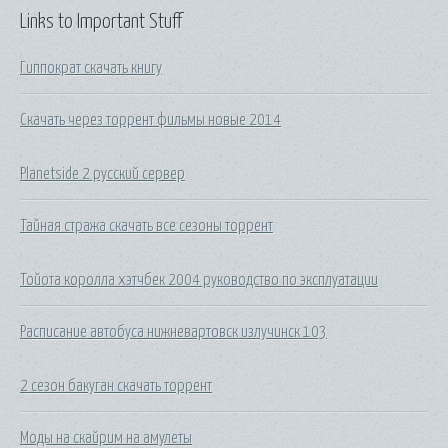
Links to Important Stuff
Гиппократ скачать книгу
Скачать через торрент фильмы новые 2014
Planetside 2 русский сервер
Тайная стража скачать все сезоны торрент
Тойота королла хэтчбек 2004 руководство по эксплуатации
Расписание автобуса нижневартовск излучинск 103
2 сезон бакуган скачать торрент
Моды на скайрим на амулеты