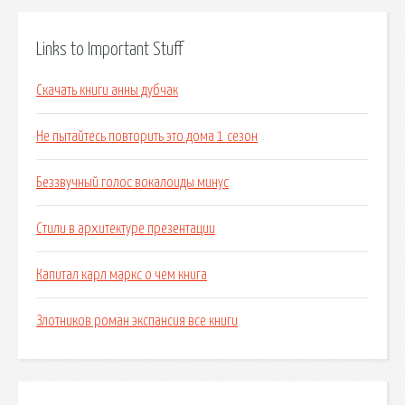
Links to Important Stuff
Скачать книги анны дубчак
Не пытайтесь повторить это дома 1 сезон
Беззвучный голос вокалоиды минус
Стили в архитектуре презентации
Капитал карл маркс о чем книга
Злотников роман экспансия все книги